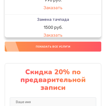
Заказать
Замена тачпада
1500 руб.
Заказать
Замена южного моста
ПОКАЗАТЬ ВСЕ УСЛУГИ
1950 руб.
Заказать
Скидка 20% по
Чистка от пыли
предварительной
1060 руб.
записи
Заказать
Настройка ОС