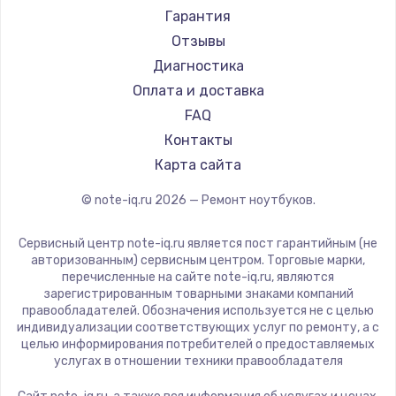
Ремонт ноутбуков Machenike
Aorus
Гарантия
Ремонт ноутбуков DEXP
Maibenben
Отзывы
Ремонт ноутбуков Teclast
Getac
Диагностика
Ремонт ноутбуков CHUWI
Epson
Оплата и доставка
Ремонт ноутбуков Colorful
Philips
FAQ
LG
Контакты
Panasonic
Карта сайта
Irbis
© note-iq.ru
2026
— Ремонт ноутбуков.
Thunderobot
Hasee
Сервисный центр note-iq.ru является пост гарантийным (не
ZTE
авторизованным) сервисным центром. Торговые марки,
перечисленные на сайте note-iq.ru, являются
Hiper
зарегистрированным товарными знаками компаний
Evga
правообладателей. Обозначения используется не с целью
индивидуализации соответствующих услуг по ремонту, а с
Google
целью информирования потребителей о предоставляемых
Echips
услугах в отношении техники правообладателя
Ardor