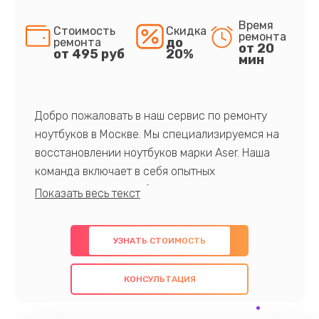
Время
Стоимость
Скидка
ремонта
до
ремонта
от 20
от 495 руб
20%
мин
Добро пожаловать в наш сервис по ремонту
ноутбуков в Москве. Мы специализируемся на
восстановлении ноутбуков марки Aser. Наша
команда включает в себя опытных
профессионалов с обширными знаниями и
многолетним опытом в данной области. Мы
предлагаем быстрый и качественный ремонт с
УЗНАТЬ СТОИМОСТЬ
использованием оригинальных компонентов, а
также гарантируем качество всех
КОНСУЛЬТАЦИЯ
проведенных работ. Наша цель - предоставить
клиентам надежное и профессиональное