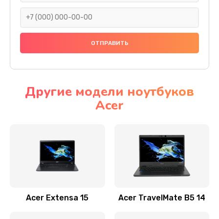
930 руб.
Заказать
Ремонт подсветки
1200 руб.
Заказать
Другие модели ноутбуков
Acer
Настройка BIOS
650 руб.
Заказать
Замена видеочипа
2500 руб.
Заказать
Acer Extensa 15
Acer TravelMate B5 14
Ремонт разъема питания