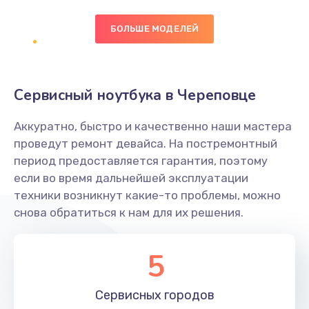
БОЛЬШЕ МОДЕЛЕЙ
Замена экрана
1095 руб.
Заказать
Сервисный ноутбука в Череповце
Замена северного моста
Аккуратно, быстро и качественно наши мастера
1950 руб.
проведут ремонт девайса. На постремонтный
Заказать
период предоставляется гарантия, поэтому
если во время дальнейшей эксплуатации
Ремонт цепей питания
техники возникнут какие-то проблемы, можно
снова обратиться к нам для их решения.
2500 руб.
Заказать
5
Замена жесткого диска
660 руб.
Сервисных
городов