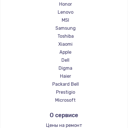
Ремонт ноутбуков Getac
Honor
Ремонт ноутбуков Epson
Lenovo
Ремонт ноутбуков Philips
MSI
Ремонт ноутбуков LG
Samsung
Ремонт ноутбуков Panasonic
Toshiba
Ремонт ноутбуков Irbis
Xiaomi
Ремонт ноутбуков Thunderobot
Apple
Ремонт ноутбуков Hasee
Dell
Ремонт ноутбуков ZTE
Digma
Ремонт ноутбуков Hiper
Haier
Ремонт ноутбуков Evga
Packard Bell
Ремонт ноутбуков Google
Prestigio
Ремонт ноутбуков Echips
Microsoft
Ремонт ноутбуков Ardor
Alienware
О сервисе
Ремонт ноутбуков Predator
Aquarius
Ремонт ноутбуков iru
Gigabyte
Цены на ремонт