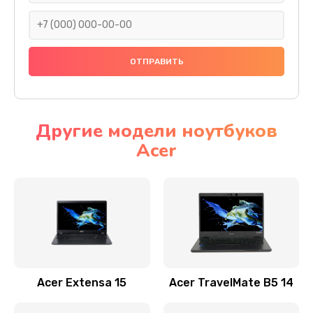
930 руб.
Заказать
Ремонт подсветки
1200 руб.
Заказать
Другие модели ноутбуков
Acer
Настройка BIOS
650 руб.
Заказать
Замена видеочипа
2500 руб.
Заказать
Acer Extensa 15
Acer TravelMate B5 14
Ремонт разъема питания