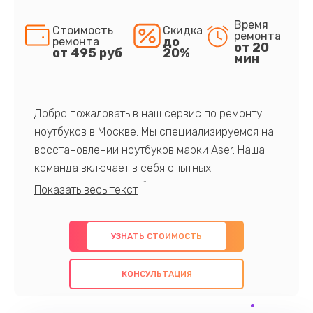
Время
Стоимость
Скидка
ремонта
до
ремонта
от 20
от 495 руб
20%
мин
Добро пожаловать в наш сервис по ремонту
ноутбуков в Москве. Мы специализируемся на
восстановлении ноутбуков марки Aser. Наша
команда включает в себя опытных
профессионалов с обширными знаниями и
многолетним опытом в данной области. Мы
предлагаем быстрый и качественный ремонт с
УЗНАТЬ СТОИМОСТЬ
использованием оригинальных компонентов, а
также гарантируем качество всех
КОНСУЛЬТАЦИЯ
проведенных работ. Наша цель - предоставить
клиентам надежное и профессиональное