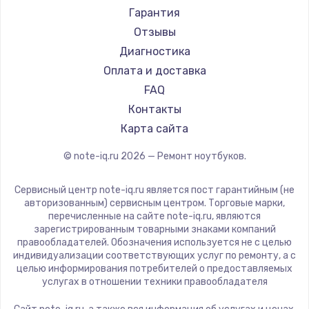
Ремонт ноутбуков Machenike
Aorus
Гарантия
Ремонт ноутбуков DEXP
Maibenben
Отзывы
Ремонт ноутбуков Teclast
Getac
Диагностика
Ремонт ноутбуков CHUWI
Epson
Оплата и доставка
Ремонт ноутбуков Colorful
Philips
FAQ
LG
Контакты
Panasonic
Карта сайта
Irbis
© note-iq.ru
2026
— Ремонт ноутбуков.
Thunderobot
Hasee
Сервисный центр note-iq.ru является пост гарантийным (не
ZTE
авторизованным) сервисным центром. Торговые марки,
перечисленные на сайте note-iq.ru, являются
Hiper
зарегистрированным товарными знаками компаний
Evga
правообладателей. Обозначения используется не с целью
индивидуализации соответствующих услуг по ремонту, а с
Google
целью информирования потребителей о предоставляемых
Echips
услугах в отношении техники правообладателя
Ardor