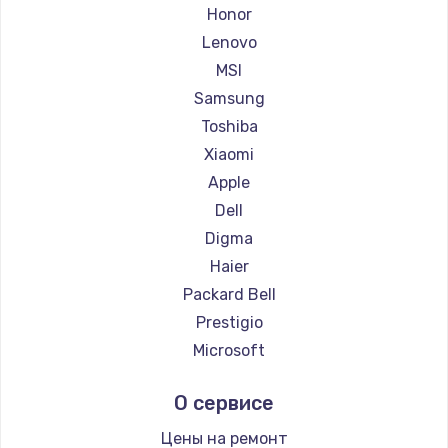
Ремонт ноутбуков Getac
Honor
Ремонт ноутбуков Epson
Lenovo
Ремонт ноутбуков Philips
MSI
Ремонт ноутбуков LG
Samsung
Ремонт ноутбуков Panasonic
Toshiba
Ремонт ноутбуков Irbis
Xiaomi
Ремонт ноутбуков Thunderobot
Apple
Ремонт ноутбуков Hasee
Dell
Ремонт ноутбуков ZTE
Digma
Ремонт ноутбуков Hiper
Haier
Ремонт ноутбуков Evga
Packard Bell
Ремонт ноутбуков Google
Prestigio
Ремонт ноутбуков Echips
Microsoft
Ремонт ноутбуков Ardor
Alienware
О сервисе
Ремонт ноутбуков Predator
Aquarius
Ремонт ноутбуков iru
Gigabyte
Цены на ремонт