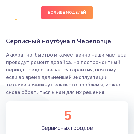
БОЛЬШЕ МОДЕЛЕЙ
Замена экрана
1095 руб.
Заказать
Сервисный ноутбука в Череповце
Замена северного моста
Аккуратно, быстро и качественно наши мастера
1950 руб.
проведут ремонт девайса. На постремонтный
Заказать
период предоставляется гарантия, поэтому
если во время дальнейшей эксплуатации
Ремонт цепей питания
техники возникнут какие-то проблемы, можно
снова обратиться к нам для их решения.
2500 руб.
Заказать
5
Замена жесткого диска
660 руб.
Сервисных
городов