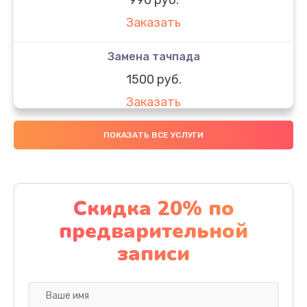
Заказать
Замена тачпада
1500 руб.
Заказать
Замена южного моста
ПОКАЗАТЬ ВСЕ УСЛУГИ
1950 руб.
Заказать
Скидка 20% по
Чистка от пыли
предварительной
1060 руб.
записи
Заказать
Настройка ОС