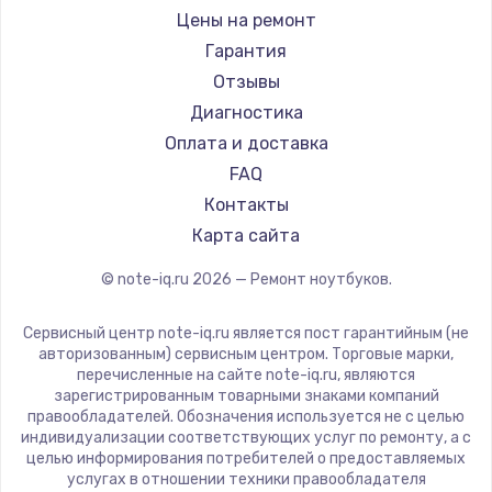
Ремонт ноутбуков iru
Gigabyte
Цены на ремонт
Ремонт ноутбуков Machenike
Aorus
Гарантия
Ремонт ноутбуков DEXP
Maibenben
Отзывы
Ремонт ноутбуков Teclast
Getac
Диагностика
Ремонт ноутбуков CHUWI
Epson
Оплата и доставка
Ремонт ноутбуков Colorful
Philips
FAQ
LG
Контакты
Panasonic
Карта сайта
Irbis
© note-iq.ru
2026
— Ремонт ноутбуков.
Thunderobot
Hasee
Сервисный центр note-iq.ru является пост гарантийным (не
ZTE
авторизованным) сервисным центром. Торговые марки,
перечисленные на сайте note-iq.ru, являются
Hiper
зарегистрированным товарными знаками компаний
Evga
правообладателей. Обозначения используется не с целью
индивидуализации соответствующих услуг по ремонту, а с
Google
целью информирования потребителей о предоставляемых
Echips
услугах в отношении техники правообладателя