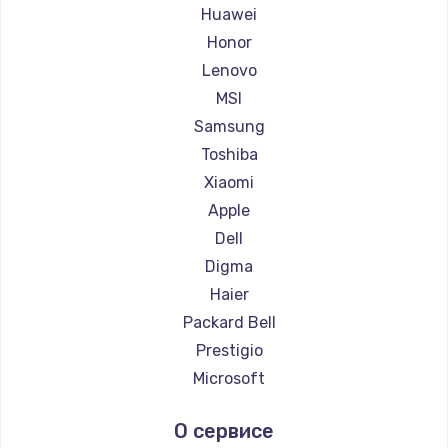
Ремонт ноутбуков Maibenben
Huawei
Ремонт ноутбуков Getac
Honor
Ремонт ноутбуков Epson
Lenovo
Ремонт ноутбуков Philips
MSI
Ремонт ноутбуков LG
Samsung
Ремонт ноутбуков Panasonic
Toshiba
Ремонт ноутбуков Irbis
Xiaomi
Ремонт ноутбуков Thunderobot
Apple
Ремонт ноутбуков Hasee
Dell
Ремонт ноутбуков ZTE
Digma
Ремонт ноутбуков Hiper
Haier
Ремонт ноутбуков Evga
Packard Bell
Ремонт ноутбуков Google
Prestigio
Ремонт ноутбуков Echips
Microsoft
Ремонт ноутбуков Ardor
Alienware
О сервисе
Ремонт ноутбуков Predator
Aquarius