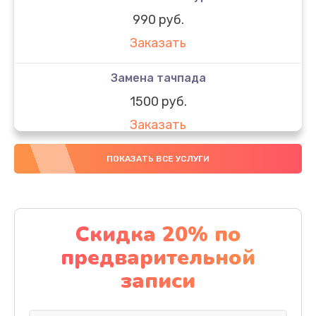
990 руб.
Заказать
Замена тачпада
1500 руб.
Заказать
Замена южного моста
ПОКАЗАТЬ ВСЕ УСЛУГИ
1950 руб.
Заказать
Скидка 20% по
Чистка от пыли
предварительной
1060 руб.
записи
Заказать