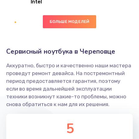
Intel
Заказать
БОЛЬШЕ МОДЕЛЕЙ
Замена экрана
1095 руб.
Заказать
Сервисный ноутбука в Череповце
Замена северного моста
Аккуратно, быстро и качественно наши мастера
1950 руб.
проведут ремонт девайса. На постремонтный
Заказать
период предоставляется гарантия, поэтому
если во время дальнейшей эксплуатации
Ремонт цепей питания
техники возникнут какие-то проблемы, можно
снова обратиться к нам для их решения.
2500 руб.
Заказать
5
Замена жесткого диска