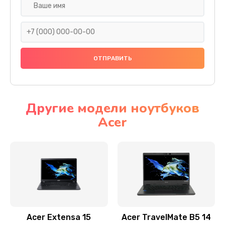
Настройка ОС
930 руб.
Заказать
Ремонт подсветки
1200 руб.
Заказать
Другие модели ноутбуков
Acer
Настройка BIOS
650 руб.
Заказать
Замена видеочипа
2500 руб.
Заказать
Acer Extensa 15
Acer TravelMate B5 14