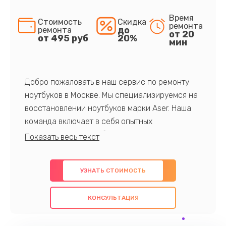
Время
Стоимость
Скидка
ремонта
до
ремонта
от 20
от 495 руб
20%
мин
Добро пожаловать в наш сервис по ремонту
ноутбуков в Москве. Мы специализируемся на
восстановлении ноутбуков марки Aser. Наша
команда включает в себя опытных
профессионалов с обширными знаниями и
многолетним опытом в данной области. Мы
предлагаем быстрый и качественный ремонт с
УЗНАТЬ СТОИМОСТЬ
использованием оригинальных компонентов, а
также гарантируем качество всех
КОНСУЛЬТАЦИЯ
проведенных работ. Наша цель - предоставить
клиентам надежное и профессиональное