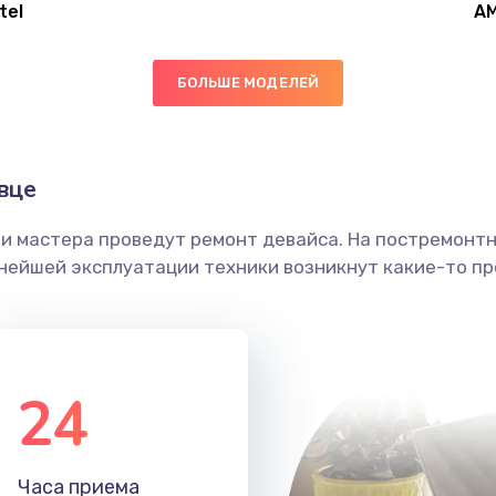
tel
A
20 мин
1 год
БОЛЬШЕ МОДЕЛЕЙ
20 мин
2 года
20 мин
1 год
вце
ши мастера проведут ремонт девайса. На постремонт
20 мин
2 года
ьнейшей эксплуатации техники возникнут какие-то пр
40 мин
2 года
20 мин
3 года
24
50 мин
2 года
Часа приема
60 мин
2 года