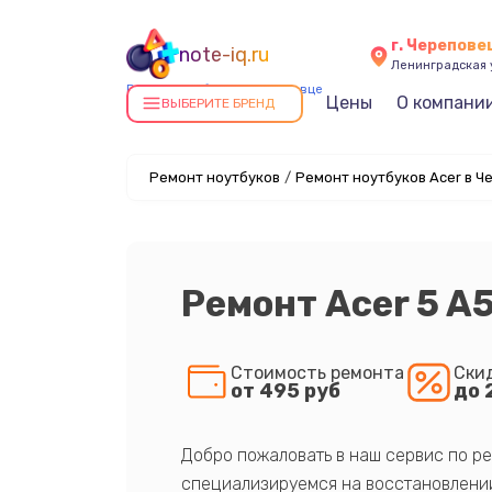
г. Черепове
note-iq.ru
Ленинградская у
Ремонт ноутбуков в Череповце
Цены
О компани
ВЫБЕРИТЕ БРЕНД
Ремонт ноутбуков
/
Ремонт ноутбуков Acer в Ч
Ремонт Acer 5 A
Стоимость ремонта
Ски
от 495 руб
до 
Добро пожаловать в наш сервис по ре
специализируемся на восстановлении