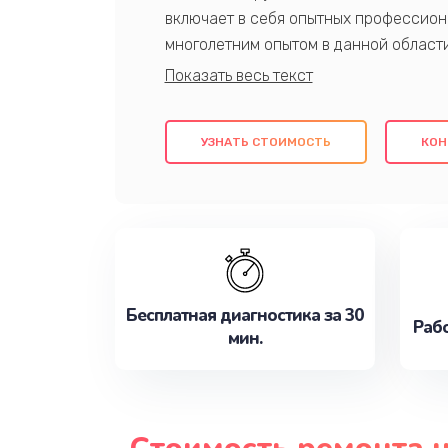
включает в себя опытных профессион
многолетним опытом в данной област
качественный ремонт с использовани
гарантируем качество всех проведенн
клиентам надежное и профессиональн
УЗНАТЬ СТОИМОСТЬ
КОН
потребности наилучшим образом. Не 
сейчас!
Бесплатная диагностика за 30
Рабо
мин.