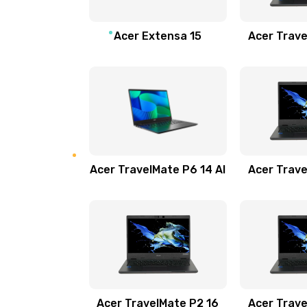
Замена звуковой карты
Acer Extensa 15
Acer Trave
Замена микрофона
Замена оперативной памяти
Замена процессора
Acer TravelMate P6 14 AI
Acer Trave
Замена системы охлаждения
Замена термопасты
Замена шлейфа матрицы
Замена экрана
Acer TravelMate P2 16
Acer Trave