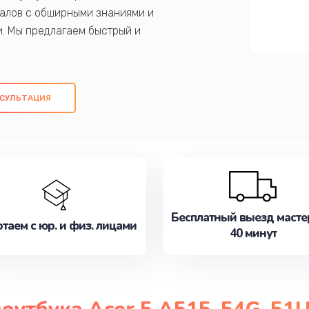
алов с обширными знаниями и
и. Мы предлагаем быстрый и
ем оригинальных компонентов, а также
ых работ. Наша цель - предоставить
ое обслуживание, удовлетворяя их
СУЛЬТАЦИЯ
медлите записаться на ремонт уже
Бесплатный выезд масте
таем с юр. и физ. лицами
40 минут