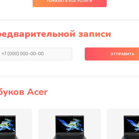
ПОКАЗАТЬ ВСЕ УСЛУГИ
20 мин
2 года
60 мин
1 год
редварительной записи
20 мин
3 года
30 мин
1 год
50 мин
3 года
буков Acer
60 мин
1 год
60 мин
2 года
60 мин
1 год