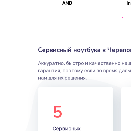
AMD
In
Замена северного моста
Ремонт цепей питания
Замена жесткого диска
Сервисный ноутбука в Черепо
Аккуратно, быстро и качественно на
Установка драйверов
гарантия, поэтому если во время дал
нам для их решения.
Замена вебкамеры
Ремонт петель крышки
5
Настройка Wi-Fi
Сервисных
Замена HDMI