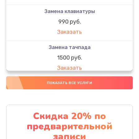
Замена клавиатуры
990 руб.
Заказать
Замена тачпада
1500 руб.
Заказать
Замена южного моста
ПОКАЗАТЬ ВСЕ УСЛУГИ
1950 руб.
Заказать
Скидка 20% по
Чистка от пыли
предварительной
1060 руб.
записи