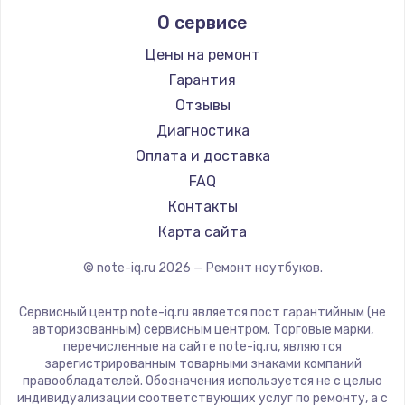
Alienware
О сервисе
Ремонт ноутбуков Predator
Aquarius
Ремонт ноутбуков iru
Gigabyte
Цены на ремонт
Ремонт ноутбуков Machenike
Aorus
Гарантия
Ремонт ноутбуков DEXP
Maibenben
Отзывы
Ремонт ноутбуков Teclast
Getac
Диагностика
Ремонт ноутбуков CHUWI
Epson
Оплата и доставка
Ремонт ноутбуков Colorful
Philips
FAQ
LG
Контакты
Panasonic
Карта сайта
Irbis
© note-iq.ru
2026
— Ремонт ноутбуков.
Thunderobot
Hasee
Сервисный центр note-iq.ru является пост гарантийным (не
ZTE
авторизованным) сервисным центром. Торговые марки,
перечисленные на сайте note-iq.ru, являются
Hiper
зарегистрированным товарными знаками компаний
Evga
правообладателей. Обозначения используется не с целью
индивидуализации соответствующих услуг по ремонту, а с