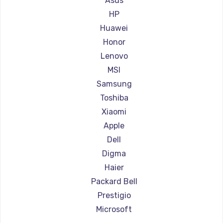
Asus
Ремонт ноутбуков Aorus
HP
Ремонт ноутбуков Maibenben
Huawei
Ремонт ноутбуков Getac
Honor
Ремонт ноутбуков Epson
Lenovo
Ремонт ноутбуков Philips
MSI
Ремонт ноутбуков LG
Samsung
Ремонт ноутбуков Panasonic
Toshiba
Ремонт ноутбуков Irbis
Xiaomi
Ремонт ноутбуков Thunderobot
Apple
Ремонт ноутбуков Hasee
Dell
Ремонт ноутбуков ZTE
Digma
Ремонт ноутбуков Hiper
Haier
Ремонт ноутбуков Evga
Packard Bell
Ремонт ноутбуков Google
Prestigio
Ремонт ноутбуков Echips
Microsoft
Ремонт ноутбуков Ardor