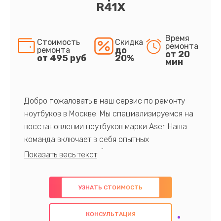
R41X
Время
Стоимость
Скидка
ремонта
до
ремонта
от 20
от 495 руб
20%
мин
Добро пожаловать в наш сервис по ремонту
ноутбуков в Москве. Мы специализируемся на
восстановлении ноутбуков марки Aser. Наша
команда включает в себя опытных
профессионалов с обширными знаниями и
многолетним опытом в данной области. Мы
предлагаем быстрый и качественный ремонт с
УЗНАТЬ СТОИМОСТЬ
использованием оригинальных компонентов, а
также гарантируем качество всех
КОНСУЛЬТАЦИЯ
проведенных работ. Наша цель - предоставить