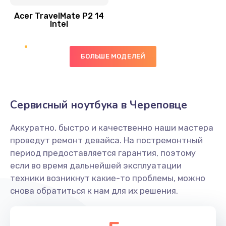
Acer TravelMate P2 14
950 руб.
Intel
Заказать
БОЛЬШЕ МОДЕЛЕЙ
Замена экрана
1095 руб.
Заказать
Сервисный ноутбука в Череповце
Замена северного моста
Аккуратно, быстро и качественно наши мастера
1950 руб.
проведут ремонт девайса. На постремонтный
Заказать
период предоставляется гарантия, поэтому
если во время дальнейшей эксплуатации
Ремонт цепей питания
техники возникнут какие-то проблемы, можно
снова обратиться к нам для их решения.
2500 руб.
Заказать