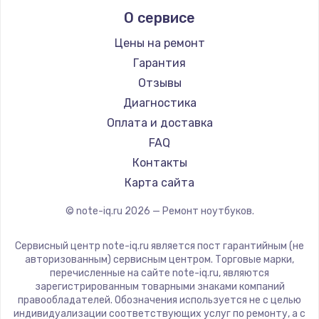
Alienware
О сервисе
Ремонт ноутбуков Predator
Aquarius
Ремонт ноутбуков iru
Gigabyte
Цены на ремонт
Ремонт ноутбуков Machenike
Aorus
Гарантия
Ремонт ноутбуков DEXP
Maibenben
Отзывы
Ремонт ноутбуков Teclast
Getac
Диагностика
Ремонт ноутбуков CHUWI
Epson
Оплата и доставка
Ремонт ноутбуков Colorful
Philips
FAQ
LG
Контакты
Panasonic
Карта сайта
Irbis
© note-iq.ru
2026
— Ремонт ноутбуков.
Thunderobot
Hasee
Сервисный центр note-iq.ru является пост гарантийным (не
ZTE
авторизованным) сервисным центром. Торговые марки,
перечисленные на сайте note-iq.ru, являются
Hiper
зарегистрированным товарными знаками компаний
Evga
правообладателей. Обозначения используется не с целью
индивидуализации соответствующих услуг по ремонту, а с