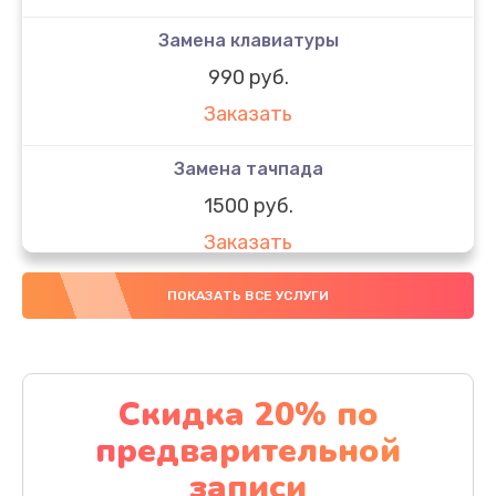
Замена клавиатуры
990 руб.
Заказать
Замена тачпада
1500 руб.
Заказать
Замена южного моста
ПОКАЗАТЬ ВСЕ УСЛУГИ
1950 руб.
Заказать
Скидка 20% по
Чистка от пыли
предварительной
1060 руб.
записи