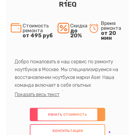
R1EQ
Время
Стоимость
Скидка
ремонта
до
ремонта
от 20
от 495 руб
20%
мин
Добро пожаловать в наш сервис по ремонту
ноутбуков в Москве. Мы специализируемся на
восстановлении ноутбуков марки Aser. Наша
команда включает в себя опытных
профессионалов с обширными знаниями и
многолетним опытом в данной области. Мы
предлагаем быстрый и качественный ремонт с
УЗНАТЬ СТОИМОСТЬ
использованием оригинальных компонентов, а
также гарантируем качество всех
КОНСУЛЬТАЦИЯ
проведенных работ. Наша цель - предоставить