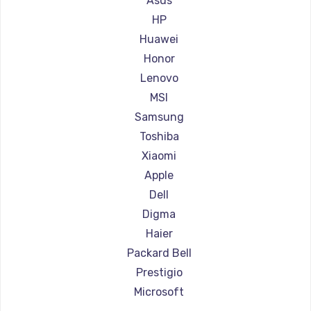
Asus
Ремонт ноутбуков Aorus
HP
Ремонт ноутбуков Maibenben
Huawei
Ремонт ноутбуков Getac
Honor
Ремонт ноутбуков Epson
Lenovo
Ремонт ноутбуков Philips
MSI
Ремонт ноутбуков LG
Samsung
Ремонт ноутбуков Panasonic
Toshiba
Ремонт ноутбуков Irbis
Xiaomi
Ремонт ноутбуков Thunderobot
Apple
Ремонт ноутбуков Hasee
Dell
Ремонт ноутбуков ZTE
Digma
Ремонт ноутбуков Hiper
Haier
Ремонт ноутбуков Evga
Packard Bell
Ремонт ноутбуков Google
Prestigio
Ремонт ноутбуков Echips
Microsoft
Ремонт ноутбуков Ardor