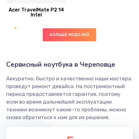
Acer TravelMate P2 14
950 руб.
Intel
Заказать
БОЛЬШЕ МОДЕЛЕЙ
Замена экрана
1095 руб.
Заказать
Сервисный ноутбука в Череповце
Замена северного моста
Аккуратно, быстро и качественно наши мастера
1950 руб.
проведут ремонт девайса. На постремонтный
Заказать
период предоставляется гарантия, поэтому
если во время дальнейшей эксплуатации
Ремонт цепей питания
техники возникнут какие-то проблемы, можно
снова обратиться к нам для их решения.
2500 руб.
Заказать