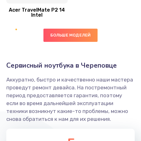
Acer TravelMate P2 14
950 руб.
Intel
Заказать
БОЛЬШЕ МОДЕЛЕЙ
Замена экрана
1095 руб.
Заказать
Сервисный ноутбука в Череповце
Замена северного моста
Аккуратно, быстро и качественно наши мастера
1950 руб.
проведут ремонт девайса. На постремонтный
Заказать
период предоставляется гарантия, поэтому
если во время дальнейшей эксплуатации
Ремонт цепей питания
техники возникнут какие-то проблемы, можно
снова обратиться к нам для их решения.
2500 руб.
Заказать