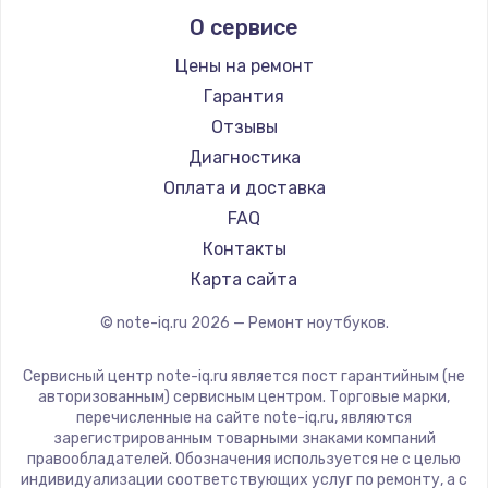
Alienware
О сервисе
Ремонт ноутбуков Predator
Aquarius
Ремонт ноутбуков iru
Gigabyte
Цены на ремонт
Ремонт ноутбуков Machenike
Aorus
Гарантия
Ремонт ноутбуков DEXP
Maibenben
Отзывы
Ремонт ноутбуков Teclast
Getac
Диагностика
Ремонт ноутбуков CHUWI
Epson
Оплата и доставка
Ремонт ноутбуков Colorful
Philips
FAQ
LG
Контакты
Panasonic
Карта сайта
Irbis
© note-iq.ru
2026
— Ремонт ноутбуков.
Thunderobot
Hasee
Сервисный центр note-iq.ru является пост гарантийным (не
ZTE
авторизованным) сервисным центром. Торговые марки,
перечисленные на сайте note-iq.ru, являются
Hiper
зарегистрированным товарными знаками компаний
Evga
правообладателей. Обозначения используется не с целью
индивидуализации соответствующих услуг по ремонту, а с