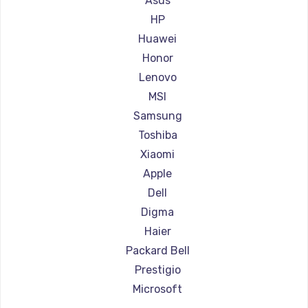
Asus
Ремонт ноутбуков Aorus
HP
Ремонт ноутбуков Maibenben
Huawei
Ремонт ноутбуков Getac
Honor
Ремонт ноутбуков Epson
Lenovo
Ремонт ноутбуков Philips
MSI
Ремонт ноутбуков LG
Samsung
Ремонт ноутбуков Panasonic
Toshiba
Ремонт ноутбуков Irbis
Xiaomi
Ремонт ноутбуков Thunderobot
Apple
Ремонт ноутбуков Hasee
Dell
Ремонт ноутбуков ZTE
Digma
Ремонт ноутбуков Hiper
Haier
Ремонт ноутбуков Evga
Packard Bell
Ремонт ноутбуков Google
Prestigio
Ремонт ноутбуков Echips
Microsoft
Ремонт ноутбуков Ardor