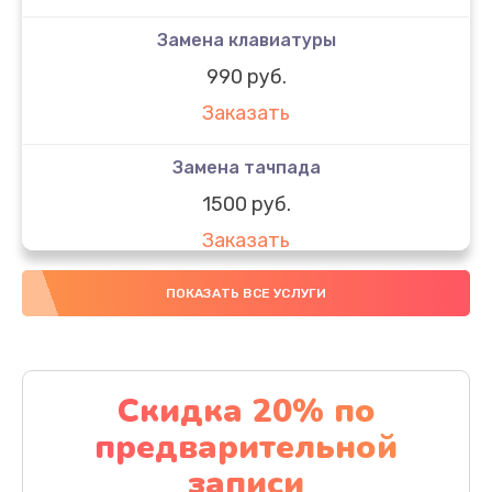
Замена клавиатуры
990 руб.
Заказать
Замена тачпада
1500 руб.
Заказать
Замена южного моста
ПОКАЗАТЬ ВСЕ УСЛУГИ
1950 руб.
Заказать
Скидка 20% по
Чистка от пыли
предварительной
1060 руб.
записи