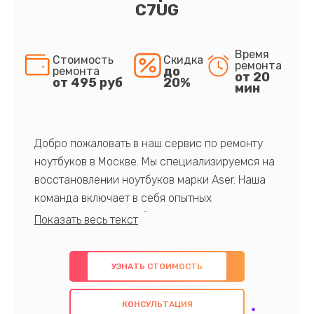
C7UG
Время
Стоимость
Скидка
ремонта
до
ремонта
от 20
от 495 руб
20%
мин
Добро пожаловать в наш сервис по ремонту
ноутбуков в Москве. Мы специализируемся на
восстановлении ноутбуков марки Aser. Наша
команда включает в себя опытных
профессионалов с обширными знаниями и
многолетним опытом в данной области. Мы
предлагаем быстрый и качественный ремонт с
УЗНАТЬ СТОИМОСТЬ
использованием оригинальных компонентов, а
также гарантируем качество всех
КОНСУЛЬТАЦИЯ
проведенных работ. Наша цель - предоставить