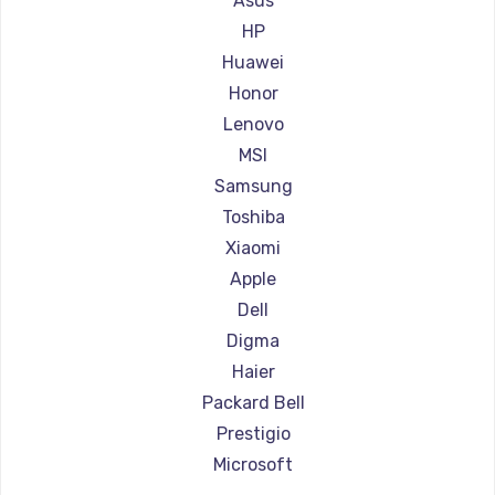
Asus
Ремонт ноутбуков Aorus
HP
Ремонт ноутбуков Maibenben
Huawei
Ремонт ноутбуков Getac
Honor
Ремонт ноутбуков Epson
Lenovo
Ремонт ноутбуков Philips
MSI
Ремонт ноутбуков LG
Samsung
Ремонт ноутбуков Panasonic
Toshiba
Ремонт ноутбуков Irbis
Xiaomi
Ремонт ноутбуков Thunderobot
Apple
Ремонт ноутбуков Hasee
Dell
Ремонт ноутбуков ZTE
Digma
Ремонт ноутбуков Hiper
Haier
Ремонт ноутбуков Evga
Packard Bell
Ремонт ноутбуков Google
Prestigio
Ремонт ноутбуков Echips
Microsoft
Ремонт ноутбуков Ardor