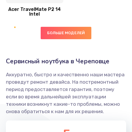
Acer TravelMate P2 14
950 руб.
Intel
Заказать
БОЛЬШЕ МОДЕЛЕЙ
Замена экрана
1095 руб.
Заказать
Сервисный ноутбука в Череповце
Замена северного моста
Аккуратно, быстро и качественно наши мастера
1950 руб.
проведут ремонт девайса. На постремонтный
Заказать
период предоставляется гарантия, поэтому
если во время дальнейшей эксплуатации
Ремонт цепей питания
техники возникнут какие-то проблемы, можно
снова обратиться к нам для их решения.
2500 руб.
Заказать