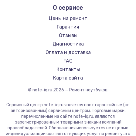
Alienware
О сервисе
Ремонт ноутбуков Predator
Aquarius
Ремонт ноутбуков iru
Gigabyte
Цены на ремонт
Ремонт ноутбуков Machenike
Aorus
Гарантия
Ремонт ноутбуков DEXP
Maibenben
Отзывы
Ремонт ноутбуков Teclast
Getac
Диагностика
Ремонт ноутбуков CHUWI
Epson
Оплата и доставка
Ремонт ноутбуков Colorful
Philips
FAQ
LG
Контакты
Panasonic
Карта сайта
Irbis
© note-iq.ru
2026
— Ремонт ноутбуков.
Thunderobot
Hasee
Сервисный центр note-iq.ru является пост гарантийным (не
ZTE
авторизованным) сервисным центром. Торговые марки,
перечисленные на сайте note-iq.ru, являются
Hiper
зарегистрированным товарными знаками компаний
Evga
правообладателей. Обозначения используется не с целью
индивидуализации соответствующих услуг по ремонту, а с