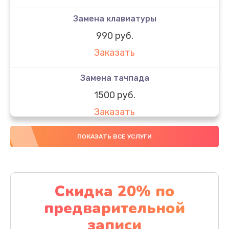
Замена клавиатуры
990 руб.
Заказать
Замена тачпада
1500 руб.
Заказать
Замена южного моста
ПОКАЗАТЬ ВСЕ УСЛУГИ
1950 руб.
Заказать
Скидка 20% по
Чистка от пыли
предварительной
1060 руб.
записи