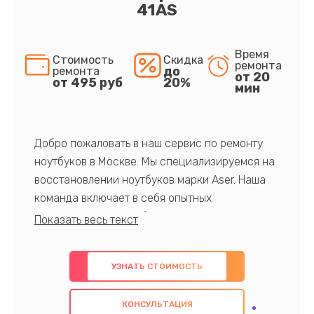
41AS
Время
Стоимость
Скидка
ремонта
до
ремонта
от 20
от 495 руб
20%
мин
Добро пожаловать в наш сервис по ремонту
ноутбуков в Москве. Мы специализируемся на
восстановлении ноутбуков марки Aser. Наша
команда включает в себя опытных
профессионалов с обширными знаниями и
многолетним опытом в данной области. Мы
предлагаем быстрый и качественный ремонт с
УЗНАТЬ СТОИМОСТЬ
использованием оригинальных компонентов, а
также гарантируем качество всех
КОНСУЛЬТАЦИЯ
проведенных работ. Наша цель - предоставить