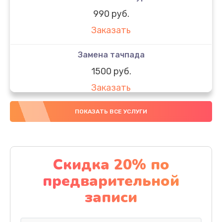
990 руб.
Заказать
Замена тачпада
1500 руб.
Заказать
Замена южного моста
ПОКАЗАТЬ ВСЕ УСЛУГИ
1950 руб.
Заказать
Скидка 20% по
Чистка от пыли
предварительной
1060 руб.
записи
Заказать