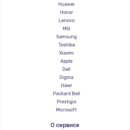
Ремонт ноутбуков Maibenben
Huawei
Ремонт ноутбуков Getac
Honor
Ремонт ноутбуков Epson
Lenovo
Ремонт ноутбуков Philips
MSI
Ремонт ноутбуков LG
Samsung
Ремонт ноутбуков Panasonic
Toshiba
Ремонт ноутбуков Irbis
Xiaomi
Ремонт ноутбуков Thunderobot
Apple
Ремонт ноутбуков Hasee
Dell
Ремонт ноутбуков ZTE
Digma
Ремонт ноутбуков Hiper
Haier
Ремонт ноутбуков Evga
Packard Bell
Ремонт ноутбуков Google
Prestigio
Ремонт ноутбуков Echips
Microsoft
Ремонт ноутбуков Ardor
Alienware
О сервисе
Ремонт ноутбуков Predator
Aquarius