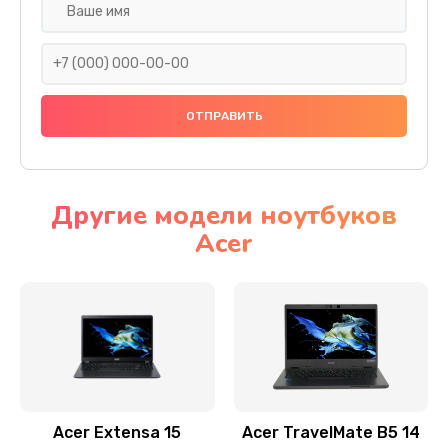
Настройка ОС
930 руб.
Заказать
Ремонт подсветки
1200 руб.
Заказать
Другие модели ноутбуков
Acer
Настройка BIOS
650 руб.
Заказать
Замена видеочипа
2500 руб.
Заказать
Acer Extensa 15
Acer TravelMate B5 14