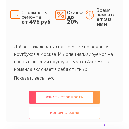
Время
Стоимость
Скидка
ремонта
до
ремонта
от 20
от 495 руб
20%
мин
Добро пожаловать в наш сервис по ремонту
ноутбуков в Москве. Мы специализируемся на
восстановлении ноутбуков марки Aser. Наша
команда включает в себя опытных
профессионалов с обширными знаниями и
многолетним опытом в данной области. Мы
предлагаем быстрый и качественный ремонт с
УЗНАТЬ СТОИМОСТЬ
использованием оригинальных компонентов, а
также гарантируем качество всех
КОНСУЛЬТАЦИЯ
проведенных работ. Наша цель - предоставить
клиентам надежное и профессиональное