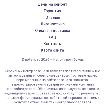
Ремонт ноутбуков iru
Gigabyte
Цены на ремонт
Ремонт ноутбуков Machenike
Aorus
Гарантия
Ремонт ноутбуков DEXP
Maibenben
Отзывы
Ремонт ноутбуков Teclast
Getac
Диагностика
Ремонт ноутбуков CHUWI
Epson
Оплата и доставка
Ремонт ноутбуков Colorful
Philips
FAQ
LG
Контакты
Panasonic
Карта сайта
Irbis
© note-iq.ru
2026
— Ремонт ноутбуков.
Thunderobot
Hasee
Сервисный центр note-iq.ru является пост гарантийным (не
ZTE
авторизованным) сервисным центром. Торговые марки,
перечисленные на сайте note-iq.ru, являются
Hiper
зарегистрированным товарными знаками компаний
Evga
правообладателей. Обозначения используется не с целью
индивидуализации соответствующих услуг по ремонту, а с
Google
целью информирования потребителей о предоставляемых
Echips
услугах в отношении техники правообладателя