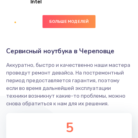
Intel
Заказать
БОЛЬШЕ МОДЕЛЕЙ
Замена экрана
1095 руб.
Заказать
Сервисный ноутбука в Череповце
Замена северного моста
Аккуратно, быстро и качественно наши мастера
1950 руб.
проведут ремонт девайса. На постремонтный
Заказать
период предоставляется гарантия, поэтому
если во время дальнейшей эксплуатации
Ремонт цепей питания
техники возникнут какие-то проблемы, можно
снова обратиться к нам для их решения.
2500 руб.
Заказать
5
Замена жесткого диска