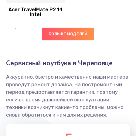
Acer TravelMate P2 14
950 руб.
Intel
Заказать
БОЛЬШЕ МОДЕЛЕЙ
Замена экрана
1095 руб.
Заказать
Сервисный ноутбука в Череповце
Замена северного моста
Аккуратно, быстро и качественно наши мастера
1950 руб.
проведут ремонт девайса. На постремонтный
Заказать
период предоставляется гарантия, поэтому
если во время дальнейшей эксплуатации
Ремонт цепей питания
техники возникнут какие-то проблемы, можно
снова обратиться к нам для их решения.
2500 руб.
Заказать