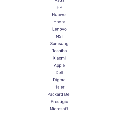
Asus
Ремонт ноутбуков Aorus
HP
Ремонт ноутбуков Maibenben
Huawei
Ремонт ноутбуков Getac
Honor
Ремонт ноутбуков Epson
Lenovo
Ремонт ноутбуков Philips
MSI
Ремонт ноутбуков LG
Samsung
Ремонт ноутбуков Panasonic
Toshiba
Ремонт ноутбуков Irbis
Xiaomi
Ремонт ноутбуков Thunderobot
Apple
Ремонт ноутбуков Hasee
Dell
Ремонт ноутбуков ZTE
Digma
Ремонт ноутбуков Hiper
Haier
Ремонт ноутбуков Evga
Packard Bell
Ремонт ноутбуков Google
Prestigio
Ремонт ноутбуков Echips
Microsoft
Ремонт ноутбуков Ardor