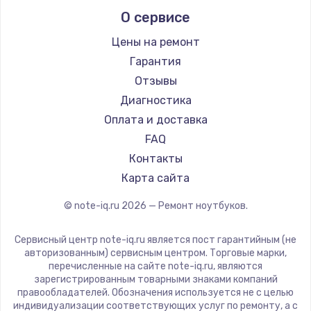
Alienware
О сервисе
Ремонт ноутбуков Predator
Aquarius
Ремонт ноутбуков iru
Gigabyte
Цены на ремонт
Ремонт ноутбуков Machenike
Aorus
Гарантия
Ремонт ноутбуков DEXP
Maibenben
Отзывы
Ремонт ноутбуков Teclast
Getac
Диагностика
Ремонт ноутбуков CHUWI
Epson
Оплата и доставка
Ремонт ноутбуков Colorful
Philips
FAQ
LG
Контакты
Panasonic
Карта сайта
Irbis
© note-iq.ru
2026
— Ремонт ноутбуков.
Thunderobot
Hasee
Сервисный центр note-iq.ru является пост гарантийным (не
ZTE
авторизованным) сервисным центром. Торговые марки,
перечисленные на сайте note-iq.ru, являются
Hiper
зарегистрированным товарными знаками компаний
Evga
правообладателей. Обозначения используется не с целью
индивидуализации соответствующих услуг по ремонту, а с