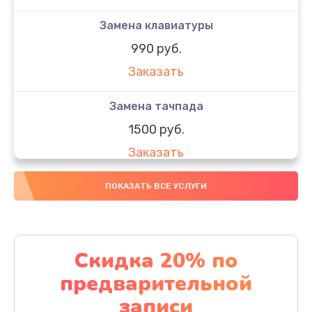
Замена клавиатуры
990 руб.
Заказать
Замена тачпада
1500 руб.
Заказать
Замена южного моста
ПОКАЗАТЬ ВСЕ УСЛУГИ
1950 руб.
Заказать
Скидка 20% по
Чистка от пыли
предварительной
1060 руб.
записи