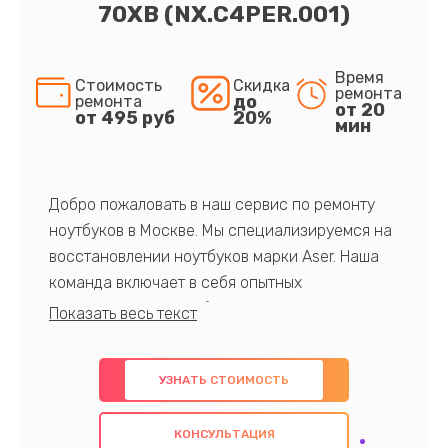
70XB (NX.C4PER.001)
Время
Стоимость
Скидка
ремонта
до
ремонта
от 20
от 495 руб
20%
мин
Добро пожаловать в наш сервис по ремонту
ноутбуков в Москве. Мы специализируемся на
восстановлении ноутбуков марки Aser. Наша
команда включает в себя опытных
профессионалов с обширными знаниями и
многолетним опытом в данной области. Мы
предлагаем быстрый и качественный ремонт с
УЗНАТЬ СТОИМОСТЬ
использованием оригинальных компонентов, а
также гарантируем качество всех
КОНСУЛЬТАЦИЯ
проведенных работ. Наша цель - предоставить