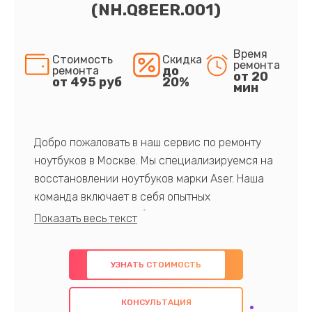
(NH.Q8EER.001)
Время
Стоимость
Скидка
ремонта
до
ремонта
от 20
от 495 руб
20%
мин
Добро пожаловать в наш сервис по ремонту
ноутбуков в Москве. Мы специализируемся на
восстановлении ноутбуков марки Aser. Наша
команда включает в себя опытных
профессионалов с обширными знаниями и
многолетним опытом в данной области. Мы
предлагаем быстрый и качественный ремонт с
УЗНАТЬ СТОИМОСТЬ
использованием оригинальных компонентов, а
также гарантируем качество всех
КОНСУЛЬТАЦИЯ
проведенных работ. Наша цель - предоставить