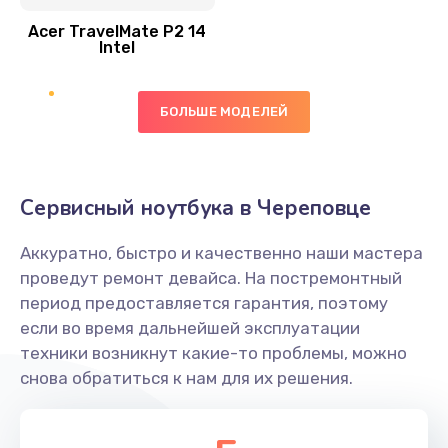
Acer TravelMate P2 14
950 руб.
Intel
Заказать
БОЛЬШЕ МОДЕЛЕЙ
Замена экрана
1095 руб.
Заказать
Сервисный ноутбука в Череповце
Замена северного моста
Аккуратно, быстро и качественно наши мастера
1950 руб.
проведут ремонт девайса. На постремонтный
Заказать
период предоставляется гарантия, поэтому
если во время дальнейшей эксплуатации
Ремонт цепей питания
техники возникнут какие-то проблемы, можно
снова обратиться к нам для их решения.
2500 руб.
Заказать