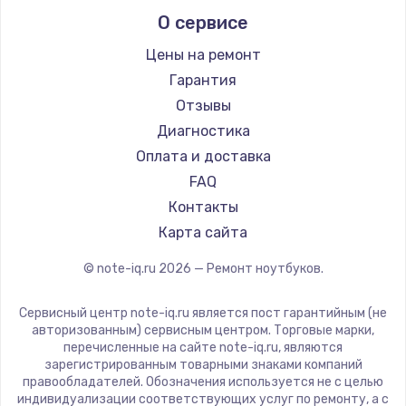
Alienware
О сервисе
Ремонт ноутбуков Predator
Aquarius
Ремонт ноутбуков iru
Gigabyte
Цены на ремонт
Ремонт ноутбуков Machenike
Aorus
Гарантия
Ремонт ноутбуков DEXP
Maibenben
Отзывы
Ремонт ноутбуков Teclast
Getac
Диагностика
Ремонт ноутбуков CHUWI
Epson
Оплата и доставка
Ремонт ноутбуков Colorful
Philips
FAQ
LG
Контакты
Panasonic
Карта сайта
Irbis
© note-iq.ru
2026
— Ремонт ноутбуков.
Thunderobot
Hasee
Сервисный центр note-iq.ru является пост гарантийным (не
ZTE
авторизованным) сервисным центром. Торговые марки,
перечисленные на сайте note-iq.ru, являются
Hiper
зарегистрированным товарными знаками компаний
Evga
правообладателей. Обозначения используется не с целью
индивидуализации соответствующих услуг по ремонту, а с