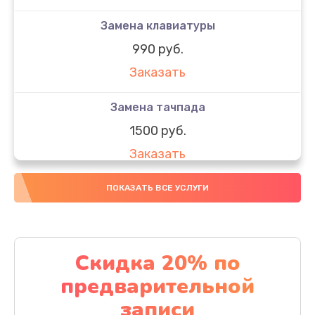
Замена клавиатуры
990 руб.
Заказать
Замена тачпада
1500 руб.
Заказать
Замена южного моста
ПОКАЗАТЬ ВСЕ УСЛУГИ
1950 руб.
Заказать
Скидка 20% по
Чистка от пыли
предварительной
1060 руб.
записи