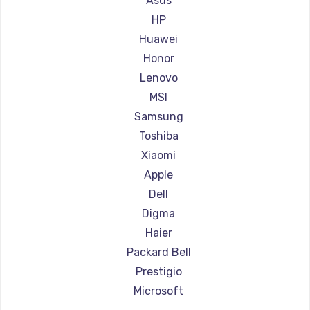
Asus
Ремонт ноутбуков Aorus
HP
Ремонт ноутбуков Maibenben
Huawei
Ремонт ноутбуков Getac
Honor
Ремонт ноутбуков Epson
Lenovo
Ремонт ноутбуков Philips
MSI
Ремонт ноутбуков LG
Samsung
Ремонт ноутбуков Panasonic
Toshiba
Ремонт ноутбуков Irbis
Xiaomi
Ремонт ноутбуков Thunderobot
Apple
Ремонт ноутбуков Hasee
Dell
Ремонт ноутбуков ZTE
Digma
Ремонт ноутбуков Hiper
Haier
Ремонт ноутбуков Evga
Packard Bell
Ремонт ноутбуков Google
Prestigio
Ремонт ноутбуков Echips
Microsoft
Ремонт ноутбуков Ardor