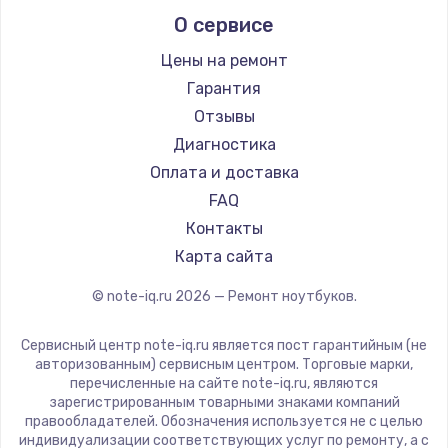
Alienware
О сервисе
Ремонт ноутбуков Predator
Aquarius
Ремонт ноутбуков iru
Gigabyte
Цены на ремонт
Ремонт ноутбуков Machenike
Aorus
Гарантия
Ремонт ноутбуков DEXP
Maibenben
Отзывы
Ремонт ноутбуков Teclast
Getac
Диагностика
Ремонт ноутбуков CHUWI
Epson
Оплата и доставка
Ремонт ноутбуков Colorful
Philips
FAQ
LG
Контакты
Panasonic
Карта сайта
Irbis
© note-iq.ru
2026
— Ремонт ноутбуков.
Thunderobot
Hasee
Сервисный центр note-iq.ru является пост гарантийным (не
ZTE
авторизованным) сервисным центром. Торговые марки,
перечисленные на сайте note-iq.ru, являются
Hiper
зарегистрированным товарными знаками компаний
Evga
правообладателей. Обозначения используется не с целью
индивидуализации соответствующих услуг по ремонту, а с