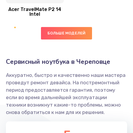
Acer TravelMate P2 14
950 руб.
Intel
Заказать
БОЛЬШЕ МОДЕЛЕЙ
Замена экрана
1095 руб.
Заказать
Сервисный ноутбука в Череповце
Замена северного моста
Аккуратно, быстро и качественно наши мастера
1950 руб.
проведут ремонт девайса. На постремонтный
Заказать
период предоставляется гарантия, поэтому
если во время дальнейшей эксплуатации
Ремонт цепей питания
техники возникнут какие-то проблемы, можно
снова обратиться к нам для их решения.
2500 руб.
Заказать