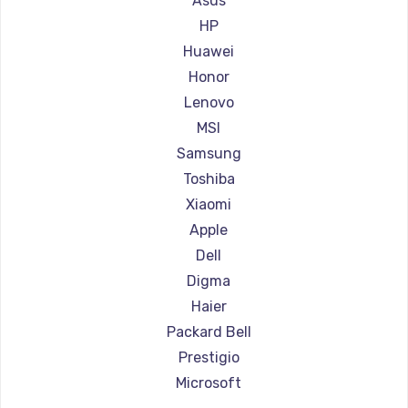
Asus
Ремонт ноутбуков Aorus
HP
Ремонт ноутбуков Maibenben
Huawei
Ремонт ноутбуков Getac
Honor
Ремонт ноутбуков Epson
Lenovo
Ремонт ноутбуков Philips
MSI
Ремонт ноутбуков LG
Samsung
Ремонт ноутбуков Panasonic
Toshiba
Ремонт ноутбуков Irbis
Xiaomi
Ремонт ноутбуков Thunderobot
Apple
Ремонт ноутбуков Hasee
Dell
Ремонт ноутбуков ZTE
Digma
Ремонт ноутбуков Hiper
Haier
Ремонт ноутбуков Evga
Packard Bell
Ремонт ноутбуков Google
Prestigio
Ремонт ноутбуков Echips
Microsoft
Ремонт ноутбуков Ardor