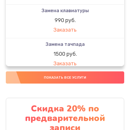
Замена клавиатуры
990 руб.
Заказать
Замена тачпада
1500 руб.
Заказать
Замена южного моста
ПОКАЗАТЬ ВСЕ УСЛУГИ
1950 руб.
Заказать
Скидка 20% по
Чистка от пыли
предварительной
1060 руб.
записи