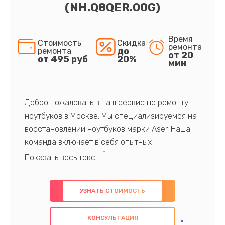
(NH.Q8QER.00G)
Время
Стоимость
Скидка
ремонта
до
ремонта
от 20
от 495 руб
20%
мин
Добро пожаловать в наш сервис по ремонту
ноутбуков в Москве. Мы специализируемся на
восстановлении ноутбуков марки Aser. Наша
команда включает в себя опытных
профессионалов с обширными знаниями и
многолетним опытом в данной области. Мы
предлагаем быстрый и качественный ремонт с
УЗНАТЬ СТОИМОСТЬ
использованием оригинальных компонентов, а
также гарантируем качество всех
КОНСУЛЬТАЦИЯ
проведенных работ. Наша цель - предоставить