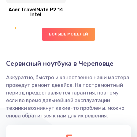
Acer TravelMate P2 14
950 руб.
Intel
Заказать
БОЛЬШЕ МОДЕЛЕЙ
Замена экрана
1095 руб.
Заказать
Сервисный ноутбука в Череповце
Замена северного моста
Аккуратно, быстро и качественно наши мастера
1950 руб.
проведут ремонт девайса. На постремонтный
Заказать
период предоставляется гарантия, поэтому
если во время дальнейшей эксплуатации
Ремонт цепей питания
техники возникнут какие-то проблемы, можно
снова обратиться к нам для их решения.
2500 руб.
Заказать