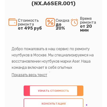
(NX.A6SER.001)
Время
Стоимость
Скидка
ремонта
до
ремонта
от 20
от 495 руб
20%
мин
Добро пожаловать в наш сервис по ремонту
ноутбуков в Москве. Мы специализируемся на
восстановлении ноутбуков марки Aser. Наша
команда включает в себя опытных
профессионалов с обширными знаниями и
многолетним опытом в данной области. Мы
предлагаем быстрый и качественный ремонт с
УЗНАТЬ СТОИМОСТЬ
использованием оригинальных компонентов, а
также гарантируем качество всех
КОНСУЛЬТАЦИЯ
проведенных работ. Наша цель - предоставить