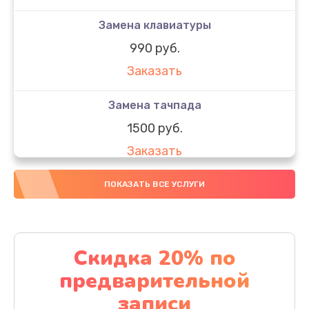
Замена клавиатуры
990 руб.
Заказать
Замена тачпада
1500 руб.
Заказать
Замена южного моста
ПОКАЗАТЬ ВСЕ УСЛУГИ
1950 руб.
Заказать
Скидка 20% по
Чистка от пыли
предварительной
1060 руб.
записи