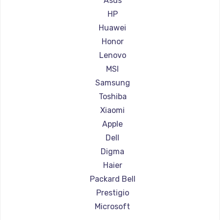
Asus
Ремонт ноутбуков Aorus
HP
Ремонт ноутбуков Maibenben
Huawei
Ремонт ноутбуков Getac
Honor
Ремонт ноутбуков Epson
Lenovo
Ремонт ноутбуков Philips
MSI
Ремонт ноутбуков LG
Samsung
Ремонт ноутбуков Panasonic
Toshiba
Ремонт ноутбуков Irbis
Xiaomi
Ремонт ноутбуков Thunderobot
Apple
Ремонт ноутбуков Hasee
Dell
Ремонт ноутбуков ZTE
Digma
Ремонт ноутбуков Hiper
Haier
Ремонт ноутбуков Evga
Packard Bell
Ремонт ноутбуков Google
Prestigio
Ремонт ноутбуков Echips
Microsoft
Ремонт ноутбуков Ardor