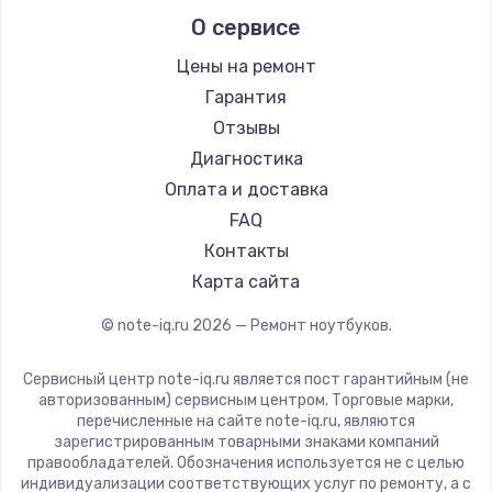
Alienware
О сервисе
Ремонт ноутбуков Predator
Aquarius
Ремонт ноутбуков iru
Gigabyte
Цены на ремонт
Ремонт ноутбуков Machenike
Aorus
Гарантия
Ремонт ноутбуков DEXP
Maibenben
Отзывы
Ремонт ноутбуков Teclast
Getac
Диагностика
Ремонт ноутбуков CHUWI
Epson
Оплата и доставка
Ремонт ноутбуков Colorful
Philips
FAQ
LG
Контакты
Panasonic
Карта сайта
Irbis
© note-iq.ru
2026
— Ремонт ноутбуков.
Thunderobot
Hasee
Сервисный центр note-iq.ru является пост гарантийным (не
ZTE
авторизованным) сервисным центром. Торговые марки,
перечисленные на сайте note-iq.ru, являются
Hiper
зарегистрированным товарными знаками компаний
Evga
правообладателей. Обозначения используется не с целью
индивидуализации соответствующих услуг по ремонту, а с