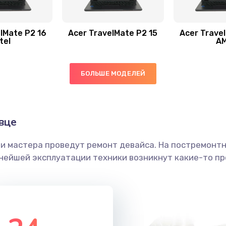
60 мин
2 года
50 мин
3 года
lMate P2 16
Acer TravelMate P2 15
Acer Trave
tel
A
20 мин
3 года
БОЛЬШЕ МОДЕЛЕЙ
40 мин
2 года
60 мин
1 год
вце
ши мастера проведут ремонт девайса. На постремонт
40 мин
2 года
ьнейшей эксплуатации техники возникнут какие-то пр
50 мин
3 года
50 мин
1 год