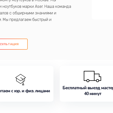
 ноутбуков марки Aser. Наша команда
алов с обширными знаниями и
и. Мы предлагаем быстрый и
ем оригинальных компонентов, а также
ых работ. Наша цель - предоставить
ое обслуживание, удовлетворяя их
СУЛЬТАЦИЯ
медлите записаться на ремонт уже
Бесплатный выезд масте
таем с юр. и физ. лицами
40 минут