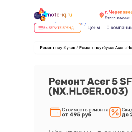
г. Черепове
note-iq.ru
Ленинградская у
Ремонт ноутбуков в Череповце
Цены
О компани
ВЫБЕРИТЕ БРЕНД
Ремонт ноутбуков
/
Ремонт ноутбуков Acer в Ч
Ремонт Acer 5 S
(NX.HLGER.003)
Стоимость ремонта
Ски
от 495 руб
до 
Добро пожаловать в наш сервис по ре