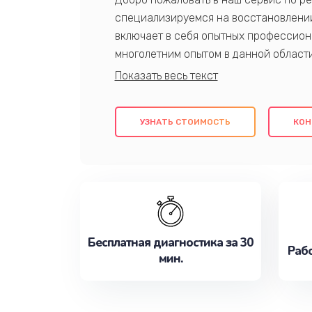
специализируемся на восстановлении
включает в себя опытных профессион
многолетним опытом в данной област
качественный ремонт с использовани
гарантируем качество всех проведенн
клиентам надежное и профессиональн
УЗНАТЬ СТОИМОСТЬ
КОН
потребности наилучшим образом. Не 
сейчас!
Бесплатная диагностика за 30
Рабо
мин.