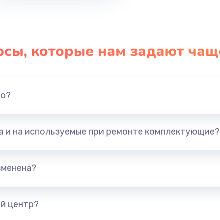
осы, которые нам задают чащ
но?
та и на используемые при ремонте комплектующие?
зменена?
й центр?