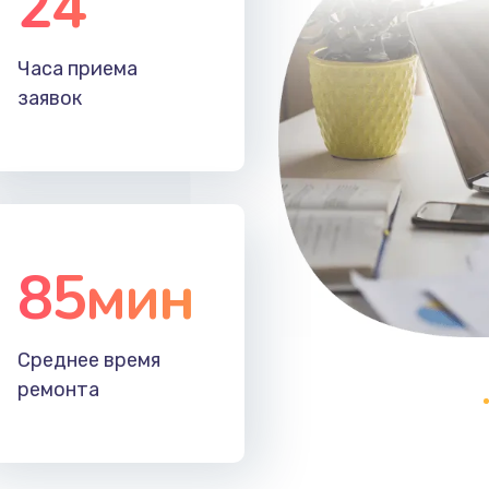
24
30 мин
3 года
Часа приема
60 мин
3 года
заявок
85мин
Среднее время
ремонта