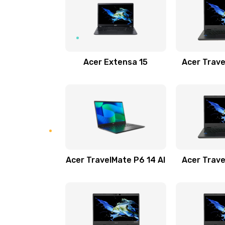
Замена USB порта
Замена звуковой карты
Acer Extensa 15
Acer Trave
Замена микрофона
Замена оперативной памяти
Замена процессора
Acer TravelMate P6 14 AI
Acer Trave
Замена системы охлаждения
Замена термопасты