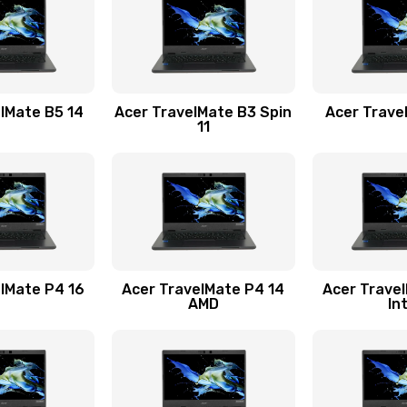
60 мин
1 год
20 мин
3 года
lMate B5 14
Acer TravelMate B3 Spin
Acer Trave
11
20 мин
3 года
40 мин
3 года
50 мин
1 год
lMate P4 16
Acer TravelMate P4 14
Acer Trave
AMD
In
30 мин
1 год
20 мин
2 года