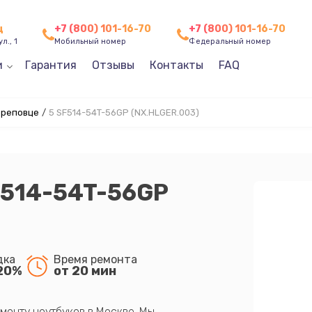
ц
+7 (800) 101-16-70
+7 (800) 101-16-70
л., 1
Мобильный номер
Федеральный номер
и
Гарантия
Отзывы
Контакты
FAQ
ереповце
/
5 SF514-54T-56GP (NX.HLGER.003)
F514-54T-56GP
дка
Время ремонта
20%
от 20 мин
монту ноутбуков в Москве. Мы