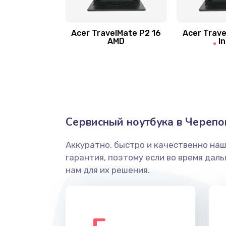
Замена шлейфа матрицы
Замена экрана
Acer TravelMate P2 16
Acer Trave
AMD
In
Замена северного моста
Ремонт цепей питания
Замена жесткого диска
Сервисный ноутбука в Черепо
Аккуратно, быстро и качественно на
Установка драйверов
гарантия, поэтому если во время дал
нам для их решения.
Замена вебкамеры
Ремонт петель крышки