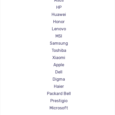
Asus
Ремонт ноутбуков Aorus
HP
Ремонт ноутбуков Maibenben
Huawei
Ремонт ноутбуков Getac
Honor
Ремонт ноутбуков Epson
Lenovo
Ремонт ноутбуков Philips
MSI
Ремонт ноутбуков LG
Samsung
Ремонт ноутбуков Panasonic
Toshiba
Ремонт ноутбуков Irbis
Xiaomi
Ремонт ноутбуков Thunderobot
Apple
Ремонт ноутбуков Hasee
Dell
Ремонт ноутбуков ZTE
Digma
Ремонт ноутбуков Hiper
Haier
Ремонт ноутбуков Evga
Packard Bell
Ремонт ноутбуков Google
Prestigio
Ремонт ноутбуков Echips
Microsoft
Ремонт ноутбуков Ardor