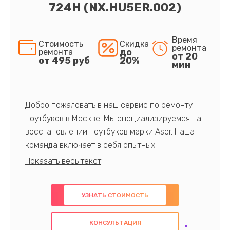
724H (NX.HU5ER.002)
Время
Стоимость
Скидка
ремонта
до
ремонта
от 20
от 495 руб
20%
мин
Добро пожаловать в наш сервис по ремонту
ноутбуков в Москве. Мы специализируемся на
восстановлении ноутбуков марки Aser. Наша
команда включает в себя опытных
профессионалов с обширными знаниями и
многолетним опытом в данной области. Мы
предлагаем быстрый и качественный ремонт с
УЗНАТЬ СТОИМОСТЬ
использованием оригинальных компонентов, а
также гарантируем качество всех
КОНСУЛЬТАЦИЯ
проведенных работ. Наша цель - предоставить