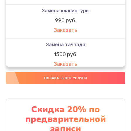
Замена клавиатуры
990 руб.
Заказать
Замена тачпада
1500 руб.
Заказать
Замена южного моста
ПОКАЗАТЬ ВСЕ УСЛУГИ
1950 руб.
Заказать
Скидка 20% по
Чистка от пыли
предварительной
1060 руб.
записи