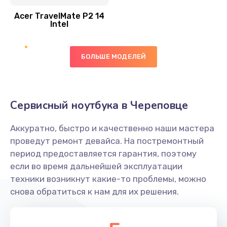
Acer TravelMate P2 14
950 руб.
Intel
Заказать
БОЛЬШЕ МОДЕЛЕЙ
Замена экрана
1095 руб.
Заказать
Сервисный ноутбука в Череповце
Замена северного моста
Аккуратно, быстро и качественно наши мастера
1950 руб.
проведут ремонт девайса. На постремонтный
Заказать
период предоставляется гарантия, поэтому
если во время дальнейшей эксплуатации
Ремонт цепей питания
техники возникнут какие-то проблемы, можно
снова обратиться к нам для их решения.
2500 руб.
Заказать