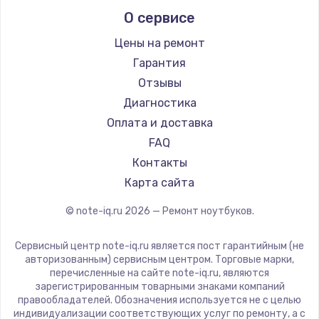
Alienware
О сервисе
Ремонт ноутбуков Predator
Aquarius
Ремонт ноутбуков iru
Gigabyte
Цены на ремонт
Ремонт ноутбуков Machenike
Aorus
Гарантия
Ремонт ноутбуков DEXP
Maibenben
Отзывы
Ремонт ноутбуков Teclast
Getac
Диагностика
Ремонт ноутбуков CHUWI
Epson
Оплата и доставка
Ремонт ноутбуков Colorful
Philips
FAQ
LG
Контакты
Panasonic
Карта сайта
Irbis
© note-iq.ru
2026
— Ремонт ноутбуков.
Thunderobot
Hasee
Сервисный центр note-iq.ru является пост гарантийным (не
ZTE
авторизованным) сервисным центром. Торговые марки,
перечисленные на сайте note-iq.ru, являются
Hiper
зарегистрированным товарными знаками компаний
Evga
правообладателей. Обозначения используется не с целью
индивидуализации соответствующих услуг по ремонту, а с