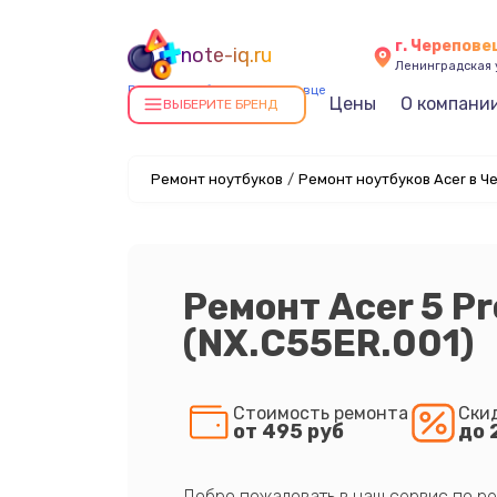
г. Черепове
note-iq.ru
Ленинградская у
Ремонт ноутбуков в Череповце
Цены
О компани
ВЫБЕРИТЕ БРЕНД
Ремонт ноутбуков
/
Ремонт ноутбуков Acer в Ч
Ремонт Acer 5 P
(NX.C55ER.001)
Стоимость ремонта
Ски
от 495 руб
до 
Добро пожаловать в наш сервис по ре