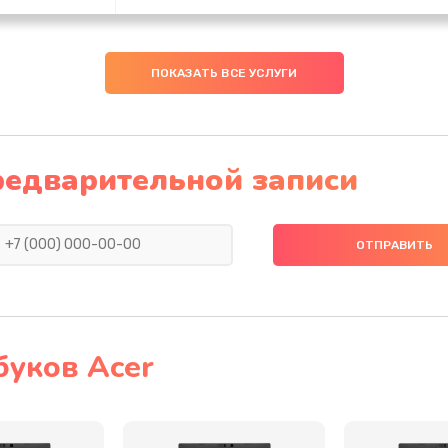
30 мин
1 год
ПОКАЗАТЬ ВСЕ УСЛУГИ
50 мин
2 года
60 мин
2 года
редварительной записи
50 мин
3 года
30 мин
1 год
50 мин
1 год
буков Acer
40 мин
3 года
50 мин
1 год