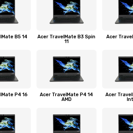
40 мин
1 год
30 мин
1 год
lMate B5 14
Acer TravelMate B3 Spin
Acer Trave
11
20 мин
3 года
60 мин
2 года
30 мин
2 года
lMate P4 16
Acer TravelMate P4 14
Acer Trave
AMD
In
50 мин
2 года
60 мин
3 года