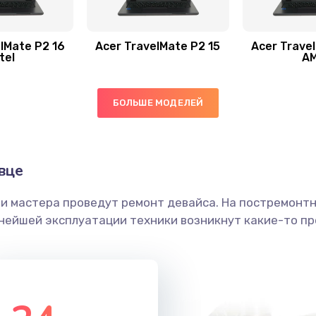
40 мин
3 года
20 мин
3 года
lMate P2 16
Acer TravelMate P2 15
Acer Trave
tel
A
20 мин
1 год
БОЛЬШЕ МОДЕЛЕЙ
30 мин
2 года
30 мин
3 года
вце
ши мастера проведут ремонт девайса. На постремонт
60 мин
3 года
ьнейшей эксплуатации техники возникнут какие-то пр
50 мин
1 год
20 мин
3 года