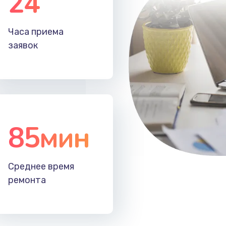
24
60 мин
3 года
Часа приема
30 мин
2 года
заявок
85мин
Среднее время
ремонта