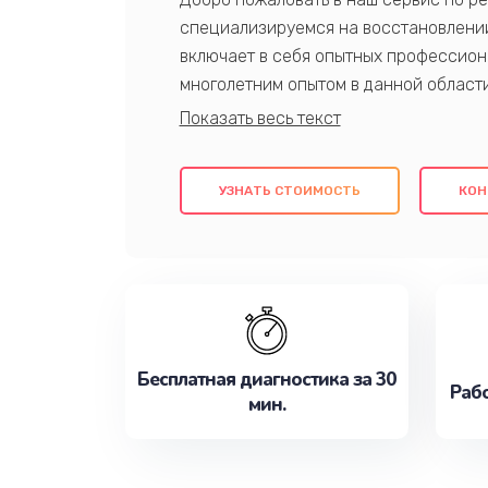
специализируемся на восстановлении
включает в себя опытных профессион
многолетним опытом в данной област
качественный ремонт с использовани
гарантируем качество всех проведенн
клиентам надежное и профессиональн
УЗНАТЬ СТОИМОСТЬ
КОН
потребности наилучшим образом. Не 
сейчас!
Бесплатная диагностика за 30
Рабо
мин.