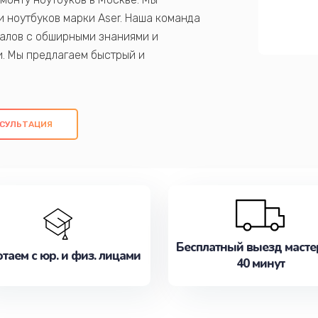
 ноутбуков марки Aser. Наша команда
алов с обширными знаниями и
и. Мы предлагаем быстрый и
ем оригинальных компонентов, а также
ых работ. Наша цель - предоставить
ое обслуживание, удовлетворяя их
СУЛЬТАЦИЯ
медлите записаться на ремонт уже
Бесплатный выезд масте
таем с юр. и физ. лицами
40 минут