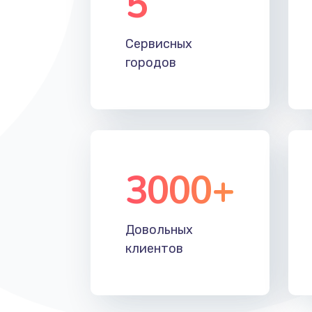
5
Настройка Wi-Fi
Сервисных
Замена HDMI
городов
3000+
Довольных
клиентов