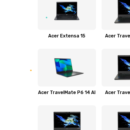
Замена USB порта
Замена звуковой карты
Acer Extensa 15
Acer Trave
Замена микрофона
Замена оперативной памяти
Замена процессора
Acer TravelMate P6 14 AI
Acer Trave
Замена системы охлаждения
Замена термопасты