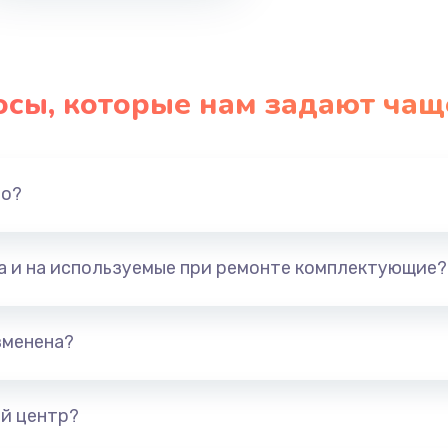
осы, которые нам задают чащ
но?
та и на используемые при ремонте комплектующие?
зменена?
й центр?