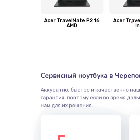
Замена шлейфа матрицы
Замена экрана
Acer TravelMate P2 16
Acer Trave
AMD
In
Замена северного моста
Ремонт цепей питания
Замена жесткого диска
Сервисный ноутбука в Черепо
Аккуратно, быстро и качественно на
Установка драйверов
гарантия, поэтому если во время дал
нам для их решения.
Замена вебкамеры
Ремонт петель крышки