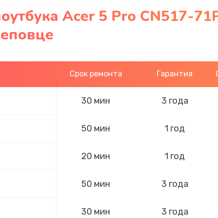
оутбука Acer 5 Pro CN517-71
реповце
Срок ремонта
Гарантия
30 мин
3 года
50 мин
1 год
20 мин
1 год
50 мин
3 года
30 мин
3 года