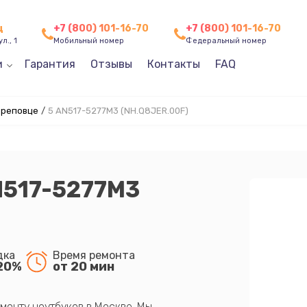
ц
+7 (800) 101-16-70
+7 (800) 101-16-70
л., 1
Мобильный номер
Федеральный номер
и
Гарантия
Отзывы
Контакты
FAQ
ереповце
/
5 AN517-5277M3 (NH.Q8JER.00F)
N517-5277M3
дка
Время ремонта
20%
от 20 мин
монту ноутбуков в Москве. Мы