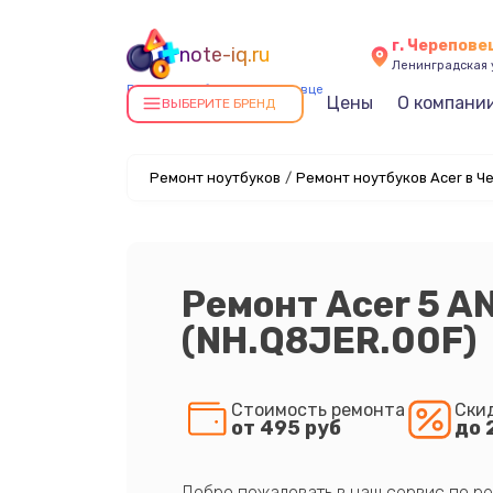
г. Черепове
note-iq.ru
Ленинградская у
Ремонт ноутбуков в Череповце
Цены
О компани
ВЫБЕРИТЕ БРЕНД
Ремонт ноутбуков
/
Ремонт ноутбуков Acer в Ч
Ремонт Acer 5 A
(NH.Q8JER.00F)
Стоимость ремонта
Ски
от 495 руб
до 
Добро пожаловать в наш сервис по ре