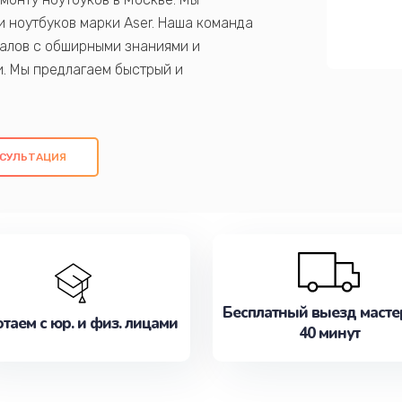
 ноутбуков марки Aser. Наша команда
алов с обширными знаниями и
и. Мы предлагаем быстрый и
ем оригинальных компонентов, а также
ых работ. Наша цель - предоставить
ое обслуживание, удовлетворяя их
СУЛЬТАЦИЯ
медлите записаться на ремонт уже
Бесплатный выезд масте
таем с юр. и физ. лицами
40 минут