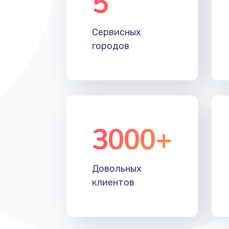
5
Настройка Wi-Fi
Сервисных
Замена HDMI
городов
3000+
Довольных
клиентов