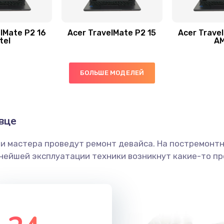
30 мин
3 года
50 мин
1 год
lMate P2 16
Acer TravelMate P2 15
Acer Trave
tel
A
20 мин
1 год
БОЛЬШЕ МОДЕЛЕЙ
60 мин
2 года
40 мин
2 года
вце
ши мастера проведут ремонт девайса. На постремонт
60 мин
1 год
ьнейшей эксплуатации техники возникнут какие-то пр
50 мин
1 год
40 мин
2 года