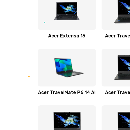
Замена USB порта
Замена звуковой карты
Acer Extensa 15
Acer Trave
Замена микрофона
Замена оперативной памяти
Замена процессора
Acer TravelMate P6 14 AI
Acer Trave
Замена системы охлаждения
Замена термопасты