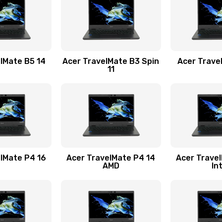
40 мин
2 года
30 мин
2 года
lMate B5 14
Acer TravelMate B3 Spin
Acer Trave
11
50 мин
1 год
20 мин
1 год
50 мин
3 года
lMate P4 16
Acer TravelMate P4 14
Acer Trave
AMD
In
50 мин
1 год
20 мин
3 года