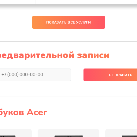
50 мин
2 года
ПОКАЗАТЬ ВСЕ УСЛУГИ
40 мин
1 год
30 мин
1 год
редварительной записи
60 мин
3 года
30 мин
3 года
30 мин
1 год
буков Acer
60 мин
2 года
60 мин
3 года