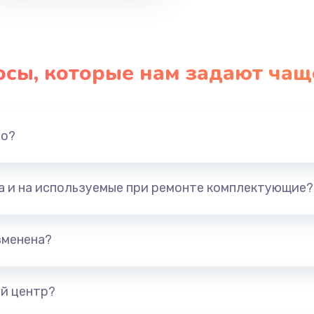
осы, которые нам задают чащ
но?
та и на используемые при ремонте комплектующие?
зменена?
й центр?