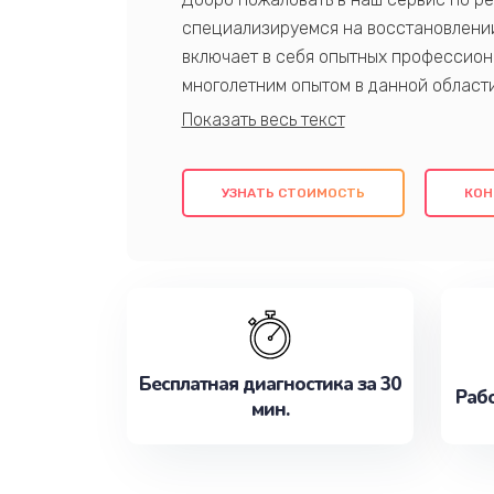
специализируемся на восстановлении
включает в себя опытных профессион
многолетним опытом в данной област
качественный ремонт с использовани
гарантируем качество всех проведенн
клиентам надежное и профессиональн
УЗНАТЬ СТОИМОСТЬ
КОН
потребности наилучшим образом. Не 
сейчас!
Бесплатная диагностика за 30
Рабо
мин.