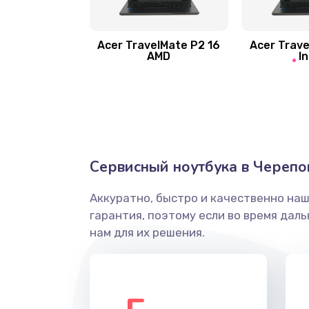
Замена шлейфа матрицы
Замена экрана
Acer TravelMate P2 16
Acer Trave
AMD
In
Замена северного моста
Ремонт цепей питания
Замена жесткого диска
Сервисный ноутбука в Черепо
Аккуратно, быстро и качественно на
Установка драйверов
гарантия, поэтому если во время дал
нам для их решения.
Замена вебкамеры
Ремонт петель крышки