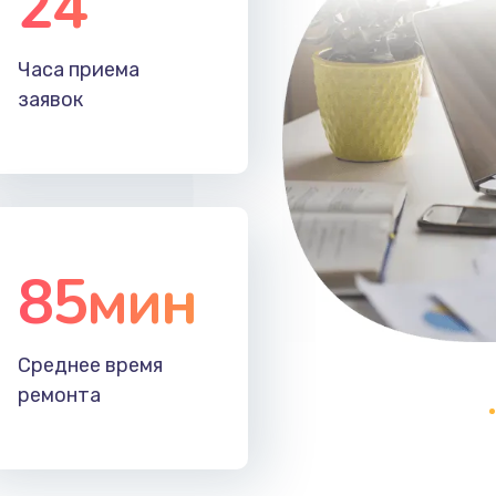
24
40 мин
1 год
Часа приема
60 мин
3 года
заявок
85мин
Среднее время
ремонта