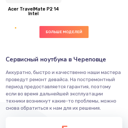
Acer TravelMate P2 14
950 руб.
Intel
Заказать
БОЛЬШЕ МОДЕЛЕЙ
Замена экрана
1095 руб.
Заказать
Сервисный ноутбука в Череповце
Замена северного моста
Аккуратно, быстро и качественно наши мастера
1950 руб.
проведут ремонт девайса. На постремонтный
Заказать
период предоставляется гарантия, поэтому
если во время дальнейшей эксплуатации
Ремонт цепей питания
техники возникнут какие-то проблемы, можно
снова обратиться к нам для их решения.
2500 руб.
Заказать