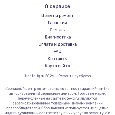
Alienware
О сервисе
Ремонт ноутбуков Predator
Aquarius
Ремонт ноутбуков iru
Gigabyte
Цены на ремонт
Ремонт ноутбуков Machenike
Aorus
Гарантия
Ремонт ноутбуков DEXP
Maibenben
Отзывы
Ремонт ноутбуков Teclast
Getac
Диагностика
Ремонт ноутбуков CHUWI
Epson
Оплата и доставка
Ремонт ноутбуков Colorful
Philips
FAQ
LG
Контакты
Panasonic
Карта сайта
Irbis
© note-iq.ru
2026
— Ремонт ноутбуков.
Thunderobot
Hasee
Сервисный центр note-iq.ru является пост гарантийным (не
ZTE
авторизованным) сервисным центром. Торговые марки,
перечисленные на сайте note-iq.ru, являются
Hiper
зарегистрированным товарными знаками компаний
Evga
правообладателей. Обозначения используется не с целью
индивидуализации соответствующих услуг по ремонту, а с