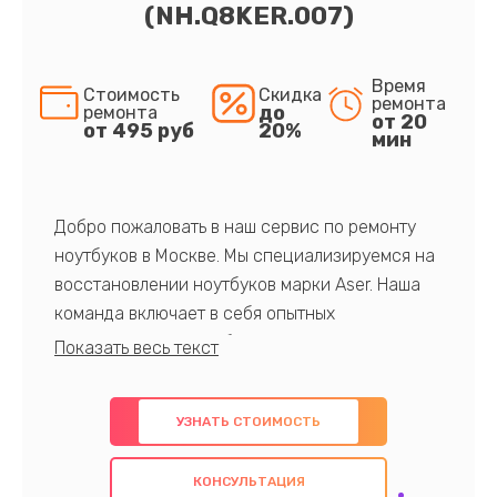
(NH.Q8KER.007)
Время
Стоимость
Скидка
ремонта
до
ремонта
от 20
от 495 руб
20%
мин
Добро пожаловать в наш сервис по ремонту
ноутбуков в Москве. Мы специализируемся на
восстановлении ноутбуков марки Aser. Наша
команда включает в себя опытных
профессионалов с обширными знаниями и
многолетним опытом в данной области. Мы
предлагаем быстрый и качественный ремонт с
УЗНАТЬ СТОИМОСТЬ
использованием оригинальных компонентов, а
также гарантируем качество всех
КОНСУЛЬТАЦИЯ
проведенных работ. Наша цель - предоставить