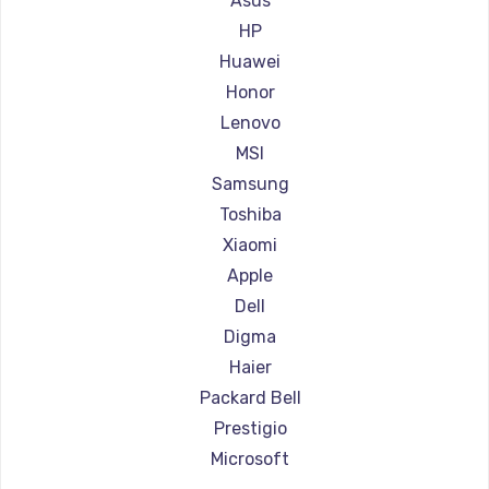
Asus
Ремонт ноутбуков Aorus
HP
Ремонт ноутбуков Maibenben
Huawei
Ремонт ноутбуков Getac
Honor
Ремонт ноутбуков Epson
Lenovo
Ремонт ноутбуков Philips
MSI
Ремонт ноутбуков LG
Samsung
Ремонт ноутбуков Panasonic
Toshiba
Ремонт ноутбуков Irbis
Xiaomi
Ремонт ноутбуков Thunderobot
Apple
Ремонт ноутбуков Hasee
Dell
Ремонт ноутбуков ZTE
Digma
Ремонт ноутбуков Hiper
Haier
Ремонт ноутбуков Evga
Packard Bell
Ремонт ноутбуков Google
Prestigio
Ремонт ноутбуков Echips
Microsoft
Ремонт ноутбуков Ardor