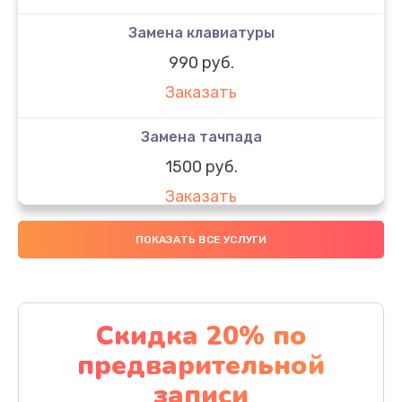
Замена клавиатуры
990 руб.
Заказать
Замена тачпада
1500 руб.
Заказать
Замена южного моста
ПОКАЗАТЬ ВСЕ УСЛУГИ
1950 руб.
Заказать
Скидка 20% по
Чистка от пыли
предварительной
1060 руб.
записи