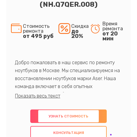
(NH.Q7QER.008)
Время
Стоимость
Скидка
ремонта
до
ремонта
от 20
от 495 руб
20%
мин
Добро пожаловать в наш сервис по ремонту
ноутбуков в Москве. Мы специализируемся на
восстановлении ноутбуков марки Aser. Наша
команда включает в себя опытных
профессионалов с обширными знаниями и
многолетним опытом в данной области. Мы
предлагаем быстрый и качественный ремонт с
УЗНАТЬ СТОИМОСТЬ
использованием оригинальных компонентов, а
также гарантируем качество всех
КОНСУЛЬТАЦИЯ
проведенных работ. Наша цель - предоставить