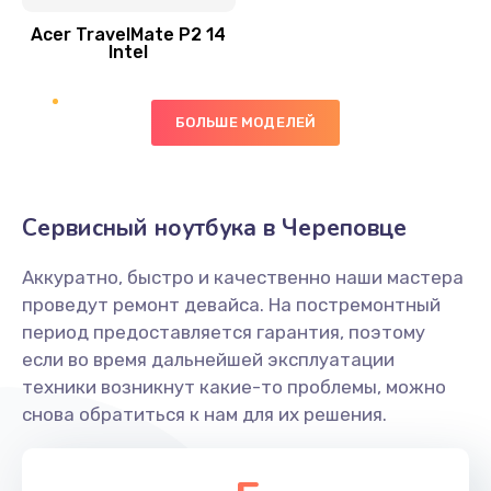
Acer TravelMate P2 14
950 руб.
Intel
Заказать
БОЛЬШЕ МОДЕЛЕЙ
Замена экрана
1095 руб.
Заказать
Сервисный ноутбука в Череповце
Замена северного моста
Аккуратно, быстро и качественно наши мастера
1950 руб.
проведут ремонт девайса. На постремонтный
Заказать
период предоставляется гарантия, поэтому
если во время дальнейшей эксплуатации
Ремонт цепей питания
техники возникнут какие-то проблемы, можно
снова обратиться к нам для их решения.
2500 руб.
Заказать