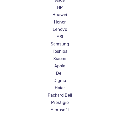
Asus
Ремонт ноутбуков Aorus
HP
Ремонт ноутбуков Maibenben
Huawei
Ремонт ноутбуков Getac
Honor
Ремонт ноутбуков Epson
Lenovo
Ремонт ноутбуков Philips
MSI
Ремонт ноутбуков LG
Samsung
Ремонт ноутбуков Panasonic
Toshiba
Ремонт ноутбуков Irbis
Xiaomi
Ремонт ноутбуков Thunderobot
Apple
Ремонт ноутбуков Hasee
Dell
Ремонт ноутбуков ZTE
Digma
Ремонт ноутбуков Hiper
Haier
Ремонт ноутбуков Evga
Packard Bell
Ремонт ноутбуков Google
Prestigio
Ремонт ноутбуков Echips
Microsoft
Ремонт ноутбуков Ardor