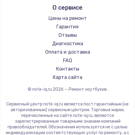
Alienware
О сервисе
Ремонт ноутбуков Predator
Aquarius
Ремонт ноутбуков iru
Gigabyte
Цены на ремонт
Ремонт ноутбуков Machenike
Aorus
Гарантия
Ремонт ноутбуков DEXP
Maibenben
Отзывы
Ремонт ноутбуков Teclast
Getac
Диагностика
Ремонт ноутбуков CHUWI
Epson
Оплата и доставка
Ремонт ноутбуков Colorful
Philips
FAQ
LG
Контакты
Panasonic
Карта сайта
Irbis
© note-iq.ru
2026
— Ремонт ноутбуков.
Thunderobot
Hasee
Сервисный центр note-iq.ru является пост гарантийным (не
ZTE
авторизованным) сервисным центром. Торговые марки,
перечисленные на сайте note-iq.ru, являются
Hiper
зарегистрированным товарными знаками компаний
Evga
правообладателей. Обозначения используется не с целью
индивидуализации соответствующих услуг по ремонту, а с