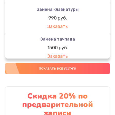
Замена клавиатуры
990 руб.
Заказать
Замена тачпада
1500 руб.
Заказать
Замена южного моста
ПОКАЗАТЬ ВСЕ УСЛУГИ
1950 руб.
Заказать
Скидка 20% по
Чистка от пыли
предварительной
1060 руб.
записи