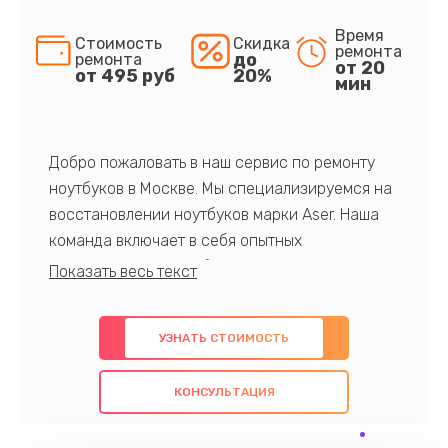
Время
Стоимость
Скидка
ремонта
до
ремонта
от 20
от 495 руб
20%
мин
Добро пожаловать в наш сервис по ремонту
ноутбуков в Москве. Мы специализируемся на
восстановлении ноутбуков марки Aser. Наша
команда включает в себя опытных
профессионалов с обширными знаниями и
многолетним опытом в данной области. Мы
предлагаем быстрый и качественный ремонт с
УЗНАТЬ СТОИМОСТЬ
использованием оригинальных компонентов, а
также гарантируем качество всех
КОНСУЛЬТАЦИЯ
проведенных работ. Наша цель - предоставить
клиентам надежное и профессиональное