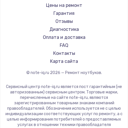
Ремонт ноутбуков iru
Gigabyte
Цены на ремонт
Ремонт ноутбуков Machenike
Aorus
Гарантия
Ремонт ноутбуков DEXP
Maibenben
Отзывы
Ремонт ноутбуков Teclast
Getac
Диагностика
Ремонт ноутбуков CHUWI
Epson
Оплата и доставка
Ремонт ноутбуков Colorful
Philips
FAQ
LG
Контакты
Panasonic
Карта сайта
Irbis
© note-iq.ru
2026
— Ремонт ноутбуков.
Thunderobot
Hasee
Сервисный центр note-iq.ru является пост гарантийным (не
ZTE
авторизованным) сервисным центром. Торговые марки,
перечисленные на сайте note-iq.ru, являются
Hiper
зарегистрированным товарными знаками компаний
Evga
правообладателей. Обозначения используется не с целью
индивидуализации соответствующих услуг по ремонту, а с
Google
целью информирования потребителей о предоставляемых
Echips
услугах в отношении техники правообладателя