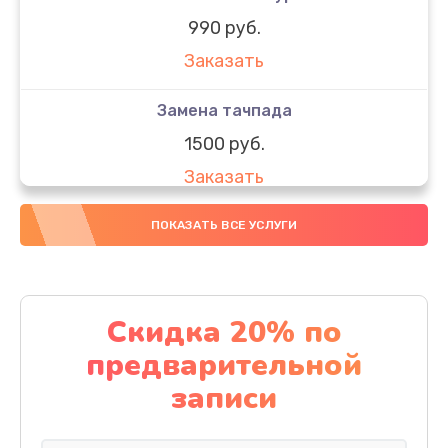
990 руб.
Заказать
Замена тачпада
1500 руб.
Заказать
Замена южного моста
ПОКАЗАТЬ ВСЕ УСЛУГИ
1950 руб.
Заказать
Скидка 20% по
Чистка от пыли
предварительной
1060 руб.
записи
Заказать