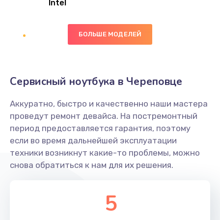
Intel
Заказать
БОЛЬШЕ МОДЕЛЕЙ
Замена экрана
1095 руб.
Заказать
Сервисный ноутбука в Череповце
Замена северного моста
Аккуратно, быстро и качественно наши мастера
1950 руб.
проведут ремонт девайса. На постремонтный
Заказать
период предоставляется гарантия, поэтому
если во время дальнейшей эксплуатации
Ремонт цепей питания
техники возникнут какие-то проблемы, можно
снова обратиться к нам для их решения.
2500 руб.
Заказать
5
Замена жесткого диска