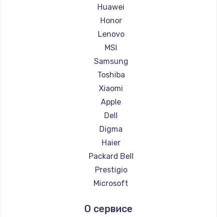
Ремонт ноутбуков Maibenben
Huawei
Ремонт ноутбуков Getac
Honor
Ремонт ноутбуков Epson
Lenovo
Ремонт ноутбуков Philips
MSI
Ремонт ноутбуков LG
Samsung
Ремонт ноутбуков Panasonic
Toshiba
Ремонт ноутбуков Irbis
Xiaomi
Ремонт ноутбуков Thunderobot
Apple
Ремонт ноутбуков Hasee
Dell
Ремонт ноутбуков ZTE
Digma
Ремонт ноутбуков Hiper
Haier
Ремонт ноутбуков Evga
Packard Bell
Ремонт ноутбуков Google
Prestigio
Ремонт ноутбуков Echips
Microsoft
Ремонт ноутбуков Ardor
Alienware
О сервисе
Ремонт ноутбуков Predator
Aquarius