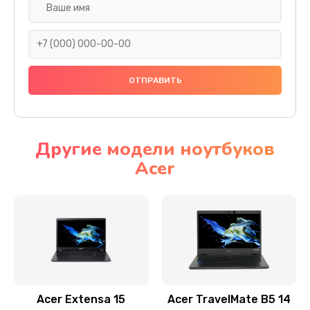
Настройка ОС
930 руб.
Заказать
Ремонт подсветки
1200 руб.
Заказать
Другие модели ноутбуков
Acer
Настройка BIOS
650 руб.
Заказать
Замена видеочипа
2500 руб.
Заказать
Acer Extensa 15
Acer TravelMate B5 14