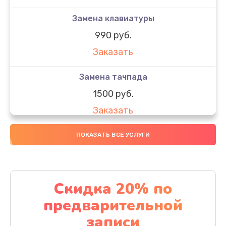
Замена клавиатуры
990 руб.
Заказать
Замена тачпада
1500 руб.
Заказать
Замена южного моста
ПОКАЗАТЬ ВСЕ УСЛУГИ
1950 руб.
Заказать
Скидка 20% по
Чистка от пыли
предварительной
1060 руб.
записи