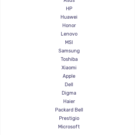
Asus
Ремонт ноутбуков Aorus
HP
Ремонт ноутбуков Maibenben
Huawei
Ремонт ноутбуков Getac
Honor
Ремонт ноутбуков Epson
Lenovo
Ремонт ноутбуков Philips
MSI
Ремонт ноутбуков LG
Samsung
Ремонт ноутбуков Panasonic
Toshiba
Ремонт ноутбуков Irbis
Xiaomi
Ремонт ноутбуков Thunderobot
Apple
Ремонт ноутбуков Hasee
Dell
Ремонт ноутбуков ZTE
Digma
Ремонт ноутбуков Hiper
Haier
Ремонт ноутбуков Evga
Packard Bell
Ремонт ноутбуков Google
Prestigio
Ремонт ноутбуков Echips
Microsoft
Ремонт ноутбуков Ardor