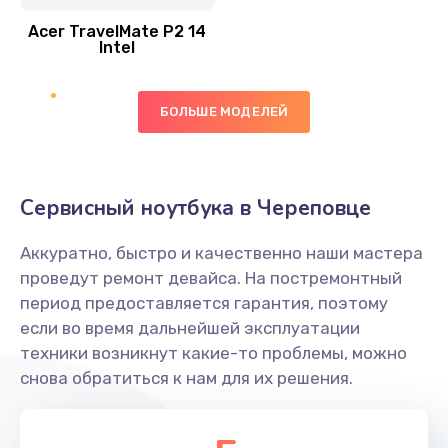
Acer TravelMate P2 14
950 руб.
Intel
Заказать
БОЛЬШЕ МОДЕЛЕЙ
Замена экрана
1095 руб.
Заказать
Сервисный ноутбука в Череповце
Замена северного моста
Аккуратно, быстро и качественно наши мастера
1950 руб.
проведут ремонт девайса. На постремонтный
Заказать
период предоставляется гарантия, поэтому
если во время дальнейшей эксплуатации
Ремонт цепей питания
техники возникнут какие-то проблемы, можно
снова обратиться к нам для их решения.
2500 руб.
Заказать