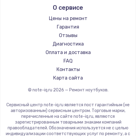
Alienware
О сервисе
Ремонт ноутбуков Predator
Aquarius
Ремонт ноутбуков iru
Gigabyte
Цены на ремонт
Ремонт ноутбуков Machenike
Aorus
Гарантия
Ремонт ноутбуков DEXP
Maibenben
Отзывы
Ремонт ноутбуков Teclast
Getac
Диагностика
Ремонт ноутбуков CHUWI
Epson
Оплата и доставка
Ремонт ноутбуков Colorful
Philips
FAQ
LG
Контакты
Panasonic
Карта сайта
Irbis
© note-iq.ru
2026
— Ремонт ноутбуков.
Thunderobot
Hasee
Сервисный центр note-iq.ru является пост гарантийным (не
ZTE
авторизованным) сервисным центром. Торговые марки,
перечисленные на сайте note-iq.ru, являются
Hiper
зарегистрированным товарными знаками компаний
Evga
правообладателей. Обозначения используется не с целью
индивидуализации соответствующих услуг по ремонту, а с