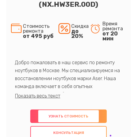
(NX.HW3ER.00D)
Время
Стоимость
Скидка
ремонта
до
ремонта
от 20
от 495 руб
20%
мин
Добро пожаловать в наш сервис по ремонту
ноутбуков в Москве. Мы специализируемся на
восстановлении ноутбуков марки Aser. Наша
команда включает в себя опытных
профессионалов с обширными знаниями и
многолетним опытом в данной области. Мы
предлагаем быстрый и качественный ремонт с
УЗНАТЬ СТОИМОСТЬ
использованием оригинальных компонентов, а
также гарантируем качество всех
КОНСУЛЬТАЦИЯ
проведенных работ. Наша цель - предоставить