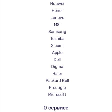
Ремонт ноутбуков Maibenben
Huawei
Ремонт ноутбуков Getac
Honor
Ремонт ноутбуков Epson
Lenovo
Ремонт ноутбуков Philips
MSI
Ремонт ноутбуков LG
Samsung
Ремонт ноутбуков Panasonic
Toshiba
Ремонт ноутбуков Irbis
Xiaomi
Ремонт ноутбуков Thunderobot
Apple
Ремонт ноутбуков Hasee
Dell
Ремонт ноутбуков ZTE
Digma
Ремонт ноутбуков Hiper
Haier
Ремонт ноутбуков Evga
Packard Bell
Ремонт ноутбуков Google
Prestigio
Ремонт ноутбуков Echips
Microsoft
Ремонт ноутбуков Ardor
Alienware
О сервисе
Ремонт ноутбуков Predator
Aquarius