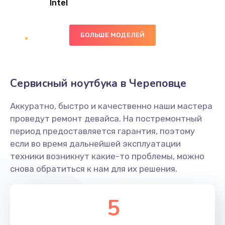
Intel
Заказать
БОЛЬШЕ МОДЕЛЕЙ
Замена экрана
1095 руб.
Заказать
Сервисный ноутбука в Череповце
Замена северного моста
Аккуратно, быстро и качественно наши мастера
1950 руб.
проведут ремонт девайса. На постремонтный
Заказать
период предоставляется гарантия, поэтому
если во время дальнейшей эксплуатации
Ремонт цепей питания
техники возникнут какие-то проблемы, можно
снова обратиться к нам для их решения.
2500 руб.
Заказать
5
Замена жесткого диска