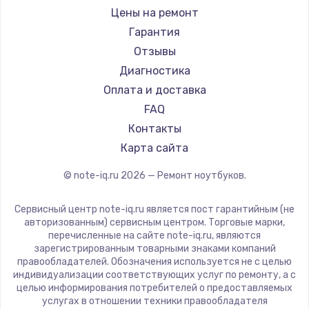
Ремонт ноутбуков iru
Gigabyte
Цены на ремонт
Ремонт ноутбуков Machenike
Aorus
Гарантия
Ремонт ноутбуков DEXP
Maibenben
Отзывы
Ремонт ноутбуков Teclast
Getac
Диагностика
Ремонт ноутбуков CHUWI
Epson
Оплата и доставка
Ремонт ноутбуков Colorful
Philips
FAQ
LG
Контакты
Panasonic
Карта сайта
Irbis
© note-iq.ru
2026
— Ремонт ноутбуков.
Thunderobot
Hasee
Сервисный центр note-iq.ru является пост гарантийным (не
ZTE
авторизованным) сервисным центром. Торговые марки,
перечисленные на сайте note-iq.ru, являются
Hiper
зарегистрированным товарными знаками компаний
Evga
правообладателей. Обозначения используется не с целью
индивидуализации соответствующих услуг по ремонту, а с
Google
целью информирования потребителей о предоставляемых
Echips
услугах в отношении техники правообладателя