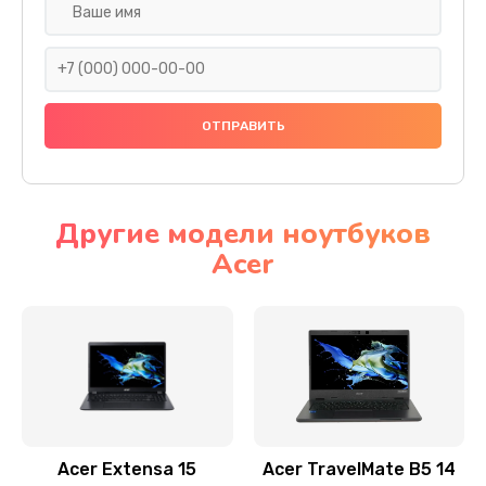
Настройка ОС
930 руб.
Заказать
Ремонт подсветки
1200 руб.
Заказать
Другие модели ноутбуков
Acer
Настройка BIOS
650 руб.
Заказать
Замена видеочипа
2500 руб.
Заказать
Acer Extensa 15
Acer TravelMate B5 14