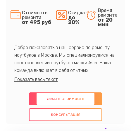
Время
Стоимость
Скидка
ремонта
до
ремонта
от 20
от 495 руб
20%
мин
Добро пожаловать в наш сервис по ремонту
ноутбуков в Москве. Мы специализируемся на
восстановлении ноутбуков марки Aser. Наша
команда включает в себя опытных
профессионалов с обширными знаниями и
многолетним опытом в данной области. Мы
предлагаем быстрый и качественный ремонт с
УЗНАТЬ СТОИМОСТЬ
использованием оригинальных компонентов, а
также гарантируем качество всех
КОНСУЛЬТАЦИЯ
проведенных работ. Наша цель - предоставить
клиентам надежное и профессиональное