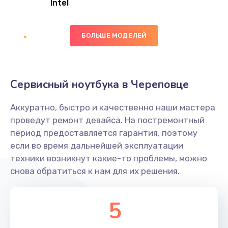
Intel
Заказать
БОЛЬШЕ МОДЕЛЕЙ
Замена экрана
1095 руб.
Заказать
Сервисный ноутбука в Череповце
Замена северного моста
Аккуратно, быстро и качественно наши мастера
1950 руб.
проведут ремонт девайса. На постремонтный
Заказать
период предоставляется гарантия, поэтому
если во время дальнейшей эксплуатации
Ремонт цепей питания
техники возникнут какие-то проблемы, можно
снова обратиться к нам для их решения.
2500 руб.
Заказать
5
Замена жесткого диска