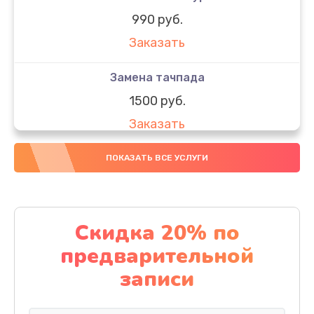
990 руб.
Заказать
Замена тачпада
1500 руб.
Заказать
Замена южного моста
ПОКАЗАТЬ ВСЕ УСЛУГИ
1950 руб.
Заказать
Скидка 20% по
Чистка от пыли
предварительной
1060 руб.
записи
Заказать