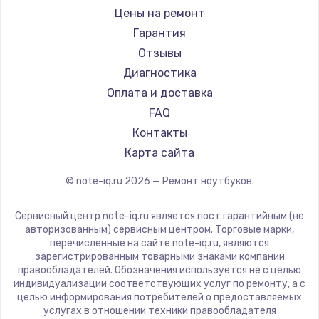
Ремонт ноутбуков iru
Gigabyte
Цены на ремонт
Ремонт ноутбуков Machenike
Aorus
Гарантия
Ремонт ноутбуков DEXP
Maibenben
Отзывы
Ремонт ноутбуков Teclast
Getac
Диагностика
Ремонт ноутбуков CHUWI
Epson
Оплата и доставка
Ремонт ноутбуков Colorful
Philips
FAQ
LG
Контакты
Panasonic
Карта сайта
Irbis
© note-iq.ru
2026
— Ремонт ноутбуков.
Thunderobot
Hasee
Сервисный центр note-iq.ru является пост гарантийным (не
ZTE
авторизованным) сервисным центром. Торговые марки,
перечисленные на сайте note-iq.ru, являются
Hiper
зарегистрированным товарными знаками компаний
Evga
правообладателей. Обозначения используется не с целью
индивидуализации соответствующих услуг по ремонту, а с
Google
целью информирования потребителей о предоставляемых
Echips
услугах в отношении техники правообладателя