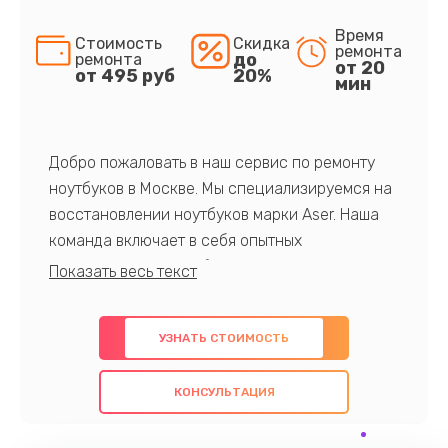
Время
Стоимость
Скидка
ремонта
до
ремонта
от 20
от 495 руб
20%
мин
Добро пожаловать в наш сервис по ремонту
ноутбуков в Москве. Мы специализируемся на
восстановлении ноутбуков марки Aser. Наша
команда включает в себя опытных
профессионалов с обширными знаниями и
многолетним опытом в данной области. Мы
предлагаем быстрый и качественный ремонт с
УЗНАТЬ СТОИМОСТЬ
использованием оригинальных компонентов, а
также гарантируем качество всех
КОНСУЛЬТАЦИЯ
проведенных работ. Наша цель - предоставить
клиентам надежное и профессиональное