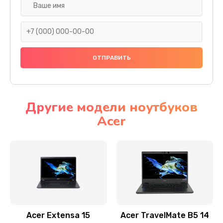
Настройка ОС
930 руб.
Заказать
Ремонт подсветки
1200 руб.
Заказать
Другие модели ноутбуков
Acer
Настройка BIOS
650 руб.
Заказать
Замена видеочипа
2500 руб.
Заказать
Acer Extensa 15
Acer TravelMate B5 14