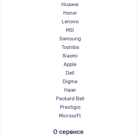
Ремонт ноутбуков Maibenben
Huawei
Ремонт ноутбуков Getac
Honor
Ремонт ноутбуков Epson
Lenovo
Ремонт ноутбуков Philips
MSI
Ремонт ноутбуков LG
Samsung
Ремонт ноутбуков Panasonic
Toshiba
Ремонт ноутбуков Irbis
Xiaomi
Ремонт ноутбуков Thunderobot
Apple
Ремонт ноутбуков Hasee
Dell
Ремонт ноутбуков ZTE
Digma
Ремонт ноутбуков Hiper
Haier
Ремонт ноутбуков Evga
Packard Bell
Ремонт ноутбуков Google
Prestigio
Ремонт ноутбуков Echips
Microsoft
Ремонт ноутбуков Ardor
Alienware
О сервисе
Ремонт ноутбуков Predator
Aquarius