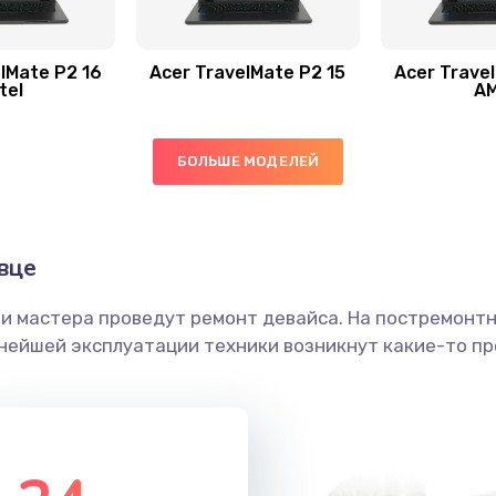
50 мин
2 года
30 мин
1 год
lMate P2 16
Acer TravelMate P2 15
Acer Trave
tel
A
40 мин
2 года
БОЛЬШЕ МОДЕЛЕЙ
40 мин
1 год
40 мин
1 год
вце
ши мастера проведут ремонт девайса. На постремонт
30 мин
1 год
ьнейшей эксплуатации техники возникнут какие-то пр
40 мин
3 года
40 мин
3 года