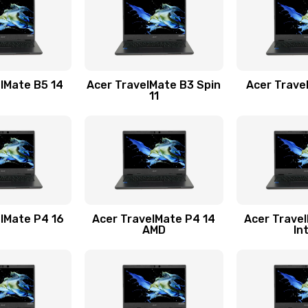
20 мин
3 года
60 мин
2 года
lMate B5 14
Acer TravelMate B3 Spin
Acer Trave
11
30 мин
1 год
30 мин
2 года
20 мин
1 год
lMate P4 16
Acer TravelMate P4 14
Acer Trave
AMD
In
20 мин
1 год
60 мин
2 года