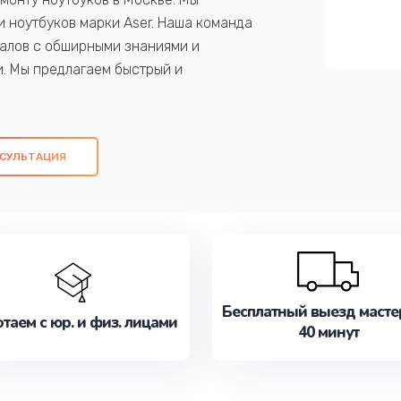
 ноутбуков марки Aser. Наша команда
алов с обширными знаниями и
и. Мы предлагаем быстрый и
ем оригинальных компонентов, а также
ых работ. Наша цель - предоставить
ое обслуживание, удовлетворяя их
СУЛЬТАЦИЯ
медлите записаться на ремонт уже
Бесплатный выезд масте
таем с юр. и физ. лицами
40 минут