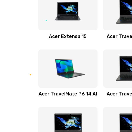
Замена USB порта
Замена звуковой карты
Acer Extensa 15
Acer Trave
Замена микрофона
Замена оперативной памяти
Замена процессора
Acer TravelMate P6 14 AI
Acer Trave
Замена системы охлаждения
Замена термопасты