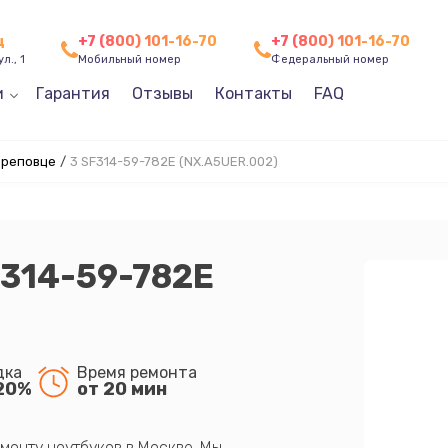
ц
+7 (800) 101-16-70
+7 (800) 101-16-70
л., 1
Мобильный номер
Федеральный номер
и
Гарантия
Отзывы
Контакты
FAQ
ереповце
/
3 SF314-59-782E (NX.A5UER.002)
F314-59-782E
дка
Время ремонта
20%
от 20 мин
монту ноутбуков в Москве. Мы