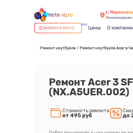
г. Черепове
note-iq.ru
Ленинградская у
Ремонт ноутбуков в Череповце
Цены
О компани
ВЫБЕРИТЕ БРЕНД
Ремонт ноутбуков
/
Ремонт ноутбуков Acer в Ч
Ремонт Acer 3 S
(NX.A5UER.002)
Стоимость ремонта
Ски
от 495 руб
до 
Добро пожаловать в наш сервис по ре