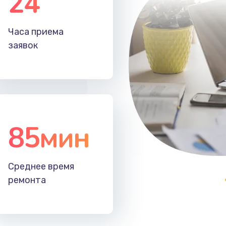
24
20 мин
3 года
Часа приема
50 мин
1 год
заявок
85мин
Среднее время
ремонта