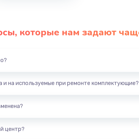
осы, которые нам задают чащ
но?
та и на используемые при ремонте комплектующие?
зменена?
й центр?