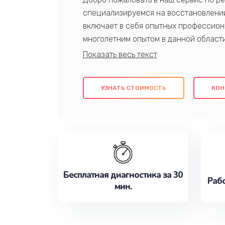
специализируемся на восстановлении
включает в себя опытных профессион
многолетним опытом в данной област
качественный ремонт с использовани
гарантируем качество всех проведенн
клиентам надежное и профессиональн
УЗНАТЬ СТОИМОСТЬ
КОН
потребности наилучшим образом. Не 
сейчас!
Бесплатная диагностика за 30
Рабо
мин.