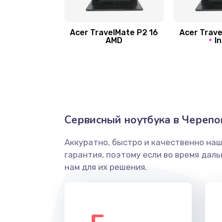
Замена шлейфа матрицы
Замена экрана
Acer TravelMate P2 16
Acer Trave
AMD
In
Замена северного моста
Ремонт цепей питания
Замена жесткого диска
Сервисный ноутбука в Черепо
Аккуратно, быстро и качественно на
Установка драйверов
гарантия, поэтому если во время дал
нам для их решения.
Замена вебкамеры
Ремонт петель крышки