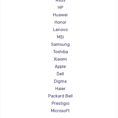
Asus
Ремонт ноутбуков Aorus
HP
Ремонт ноутбуков Maibenben
Huawei
Ремонт ноутбуков Getac
Honor
Ремонт ноутбуков Epson
Lenovo
Ремонт ноутбуков Philips
MSI
Ремонт ноутбуков LG
Samsung
Ремонт ноутбуков Panasonic
Toshiba
Ремонт ноутбуков Irbis
Xiaomi
Ремонт ноутбуков Thunderobot
Apple
Ремонт ноутбуков Hasee
Dell
Ремонт ноутбуков ZTE
Digma
Ремонт ноутбуков Hiper
Haier
Ремонт ноутбуков Evga
Packard Bell
Ремонт ноутбуков Google
Prestigio
Ремонт ноутбуков Echips
Microsoft
Ремонт ноутбуков Ardor