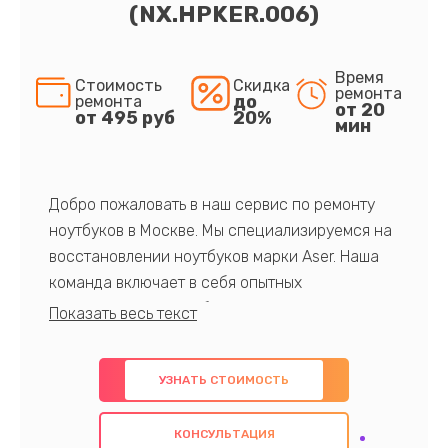
(NX.HPKER.006)
Время
Стоимость
Скидка
ремонта
до
ремонта
от 20
от 495 руб
20%
мин
Добро пожаловать в наш сервис по ремонту
ноутбуков в Москве. Мы специализируемся на
восстановлении ноутбуков марки Aser. Наша
команда включает в себя опытных
профессионалов с обширными знаниями и
многолетним опытом в данной области. Мы
предлагаем быстрый и качественный ремонт с
УЗНАТЬ СТОИМОСТЬ
использованием оригинальных компонентов, а
также гарантируем качество всех
КОНСУЛЬТАЦИЯ
проведенных работ. Наша цель - предоставить