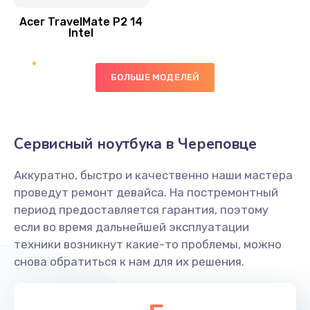
Acer TravelMate P2 14
950 руб.
Intel
Заказать
БОЛЬШЕ МОДЕЛЕЙ
Замена экрана
1095 руб.
Заказать
Сервисный ноутбука в Череповце
Замена северного моста
Аккуратно, быстро и качественно наши мастера
1950 руб.
проведут ремонт девайса. На постремонтный
Заказать
период предоставляется гарантия, поэтому
если во время дальнейшей эксплуатации
Ремонт цепей питания
техники возникнут какие-то проблемы, можно
снова обратиться к нам для их решения.
2500 руб.
Заказать