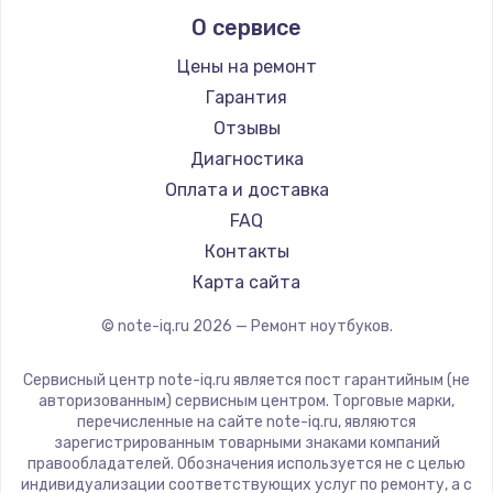
Alienware
О сервисе
Ремонт ноутбуков Predator
Aquarius
Ремонт ноутбуков iru
Gigabyte
Цены на ремонт
Ремонт ноутбуков Machenike
Aorus
Гарантия
Ремонт ноутбуков DEXP
Maibenben
Отзывы
Ремонт ноутбуков Teclast
Getac
Диагностика
Ремонт ноутбуков CHUWI
Epson
Оплата и доставка
Ремонт ноутбуков Colorful
Philips
FAQ
LG
Контакты
Panasonic
Карта сайта
Irbis
© note-iq.ru
2026
— Ремонт ноутбуков.
Thunderobot
Hasee
Сервисный центр note-iq.ru является пост гарантийным (не
ZTE
авторизованным) сервисным центром. Торговые марки,
перечисленные на сайте note-iq.ru, являются
Hiper
зарегистрированным товарными знаками компаний
Evga
правообладателей. Обозначения используется не с целью
индивидуализации соответствующих услуг по ремонту, а с