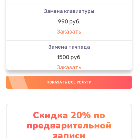
Замена клавиатуры
990 руб.
Заказать
Замена тачпада
1500 руб.
Заказать
Замена южного моста
ПОКАЗАТЬ ВСЕ УСЛУГИ
1950 руб.
Заказать
Скидка 20% по
Чистка от пыли
предварительной
1060 руб.
записи