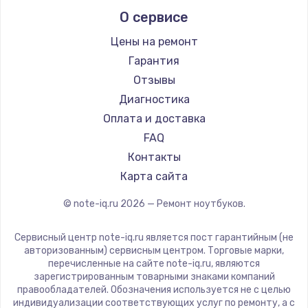
Alienware
О сервисе
Ремонт ноутбуков Predator
Aquarius
Ремонт ноутбуков iru
Gigabyte
Цены на ремонт
Ремонт ноутбуков Machenike
Aorus
Гарантия
Ремонт ноутбуков DEXP
Maibenben
Отзывы
Ремонт ноутбуков Teclast
Getac
Диагностика
Ремонт ноутбуков CHUWI
Epson
Оплата и доставка
Ремонт ноутбуков Colorful
Philips
FAQ
LG
Контакты
Panasonic
Карта сайта
Irbis
© note-iq.ru
2026
— Ремонт ноутбуков.
Thunderobot
Hasee
Сервисный центр note-iq.ru является пост гарантийным (не
ZTE
авторизованным) сервисным центром. Торговые марки,
перечисленные на сайте note-iq.ru, являются
Hiper
зарегистрированным товарными знаками компаний
Evga
правообладателей. Обозначения используется не с целью
индивидуализации соответствующих услуг по ремонту, а с