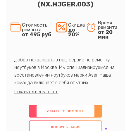
(NX.HJGER.003)
Время
Стоимость
Скидка
ремонта
до
ремонта
от 20
от 495 руб
20%
мин
Добро пожаловать в наш сервис по ремонту
ноутбуков в Москве. Мы специализируемся на
восстановлении ноутбуков марки Aser. Наша
команда включает в себя опытных
профессионалов с обширными знаниями и
многолетним опытом в данной области. Мы
предлагаем быстрый и качественный ремонт с
УЗНАТЬ СТОИМОСТЬ
использованием оригинальных компонентов, а
также гарантируем качество всех
КОНСУЛЬТАЦИЯ
проведенных работ. Наша цель - предоставить