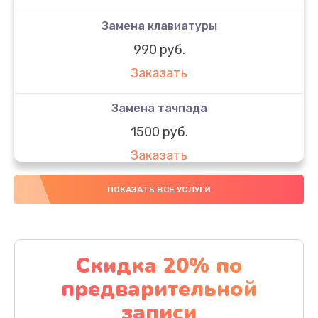
Замена клавиатуры
990 руб.
Заказать
Замена тачпада
1500 руб.
Заказать
Замена южного моста
ПОКАЗАТЬ ВСЕ УСЛУГИ
1950 руб.
Заказать
Скидка 20% по
Чистка от пыли
предварительной
1060 руб.
записи