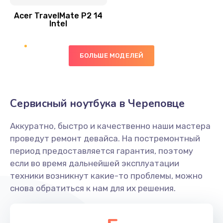
Acer TravelMate P2 14
950 руб.
Intel
Заказать
БОЛЬШЕ МОДЕЛЕЙ
Замена экрана
1095 руб.
Заказать
Сервисный ноутбука в Череповце
Замена северного моста
Аккуратно, быстро и качественно наши мастера
1950 руб.
проведут ремонт девайса. На постремонтный
Заказать
период предоставляется гарантия, поэтому
если во время дальнейшей эксплуатации
Ремонт цепей питания
техники возникнут какие-то проблемы, можно
снова обратиться к нам для их решения.
2500 руб.
Заказать