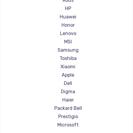
Asus
Ремонт ноутбуков Aorus
HP
Ремонт ноутбуков Maibenben
Huawei
Ремонт ноутбуков Getac
Honor
Ремонт ноутбуков Epson
Lenovo
Ремонт ноутбуков Philips
MSI
Ремонт ноутбуков LG
Samsung
Ремонт ноутбуков Panasonic
Toshiba
Ремонт ноутбуков Irbis
Xiaomi
Ремонт ноутбуков Thunderobot
Apple
Ремонт ноутбуков Hasee
Dell
Ремонт ноутбуков ZTE
Digma
Ремонт ноутбуков Hiper
Haier
Ремонт ноутбуков Evga
Packard Bell
Ремонт ноутбуков Google
Prestigio
Ремонт ноутбуков Echips
Microsoft
Ремонт ноутбуков Ardor