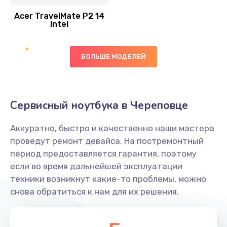
Acer TravelMate P2 14
950 руб.
Intel
Заказать
БОЛЬШЕ МОДЕЛЕЙ
Замена экрана
1095 руб.
Заказать
Сервисный ноутбука в Череповце
Замена северного моста
Аккуратно, быстро и качественно наши мастера
1950 руб.
проведут ремонт девайса. На постремонтный
Заказать
период предоставляется гарантия, поэтому
если во время дальнейшей эксплуатации
Ремонт цепей питания
техники возникнут какие-то проблемы, можно
снова обратиться к нам для их решения.
2500 руб.
Заказать