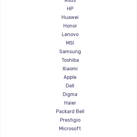
Asus
Ремонт ноутбуков Aorus
HP
Ремонт ноутбуков Maibenben
Huawei
Ремонт ноутбуков Getac
Honor
Ремонт ноутбуков Epson
Lenovo
Ремонт ноутбуков Philips
MSI
Ремонт ноутбуков LG
Samsung
Ремонт ноутбуков Panasonic
Toshiba
Ремонт ноутбуков Irbis
Xiaomi
Ремонт ноутбуков Thunderobot
Apple
Ремонт ноутбуков Hasee
Dell
Ремонт ноутбуков ZTE
Digma
Ремонт ноутбуков Hiper
Haier
Ремонт ноутбуков Evga
Packard Bell
Ремонт ноутбуков Google
Prestigio
Ремонт ноутбуков Echips
Microsoft
Ремонт ноутбуков Ardor