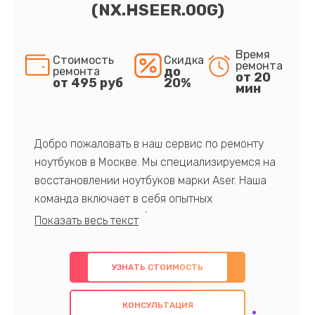
(NX.HSEER.00G)
Время
Стоимость
Скидка
ремонта
до
ремонта
от 20
от 495 руб
20%
мин
Добро пожаловать в наш сервис по ремонту
ноутбуков в Москве. Мы специализируемся на
восстановлении ноутбуков марки Aser. Наша
команда включает в себя опытных
профессионалов с обширными знаниями и
многолетним опытом в данной области. Мы
предлагаем быстрый и качественный ремонт с
УЗНАТЬ СТОИМОСТЬ
использованием оригинальных компонентов, а
также гарантируем качество всех
КОНСУЛЬТАЦИЯ
проведенных работ. Наша цель - предоставить