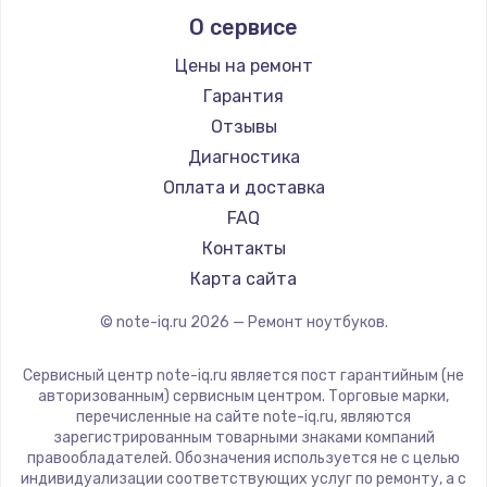
Alienware
О сервисе
Ремонт ноутбуков Predator
Aquarius
Ремонт ноутбуков iru
Gigabyte
Цены на ремонт
Ремонт ноутбуков Machenike
Aorus
Гарантия
Ремонт ноутбуков DEXP
Maibenben
Отзывы
Ремонт ноутбуков Teclast
Getac
Диагностика
Ремонт ноутбуков CHUWI
Epson
Оплата и доставка
Ремонт ноутбуков Colorful
Philips
FAQ
LG
Контакты
Panasonic
Карта сайта
Irbis
© note-iq.ru
2026
— Ремонт ноутбуков.
Thunderobot
Hasee
Сервисный центр note-iq.ru является пост гарантийным (не
ZTE
авторизованным) сервисным центром. Торговые марки,
перечисленные на сайте note-iq.ru, являются
Hiper
зарегистрированным товарными знаками компаний
Evga
правообладателей. Обозначения используется не с целью
индивидуализации соответствующих услуг по ремонту, а с