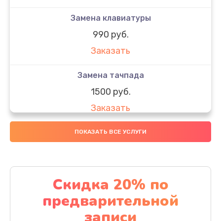
Замена клавиатуры
990 руб.
Заказать
Замена тачпада
1500 руб.
Заказать
Замена южного моста
ПОКАЗАТЬ ВСЕ УСЛУГИ
1950 руб.
Заказать
Скидка 20% по
Чистка от пыли
предварительной
1060 руб.
записи