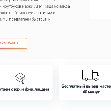
 ноутбуков марки Aser. Наша команда
алов с обширными знаниями и
и. Мы предлагаем быстрый и
ем оригинальных компонентов, а также
ых работ. Наша цель - предоставить
ое обслуживание, удовлетворяя их
СУЛЬТАЦИЯ
медлите записаться на ремонт уже
Бесплатный выезд масте
таем с юр. и физ. лицами
40 минут