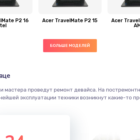
50 мин
2 года
60 мин
3 года
lMate P2 16
Acer TravelMate P2 15
Acer Trave
tel
A
60 мин
3 года
БОЛЬШЕ МОДЕЛЕЙ
30 мин
2 года
60 мин
1 год
вце
ши мастера проведут ремонт девайса. На постремонт
20 мин
1 год
ьнейшей эксплуатации техники возникнут какие-то пр
40 мин
2 года
30 мин
1 год