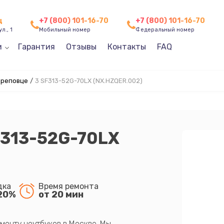
ц
+7 (800) 101-16-70
+7 (800) 101-16-70
л., 1
Мобильный номер
Федеральный номер
и
Гарантия
Отзывы
Контакты
FAQ
ереповце
/
3 SF313-52G-70LX (NX.HZQER.002)
F313-52G-70LX
дка
Время ремонта
20%
от 20 мин
монту ноутбуков в Москве. Мы