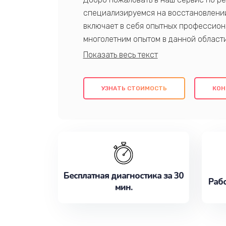
специализируемся на восстановлении
включает в себя опытных профессион
многолетним опытом в данной област
качественный ремонт с использовани
гарантируем качество всех проведенн
клиентам надежное и профессиональн
УЗНАТЬ СТОИМОСТЬ
КОН
потребности наилучшим образом. Не 
сейчас!
Бесплатная диагностика за 30
Рабо
мин.