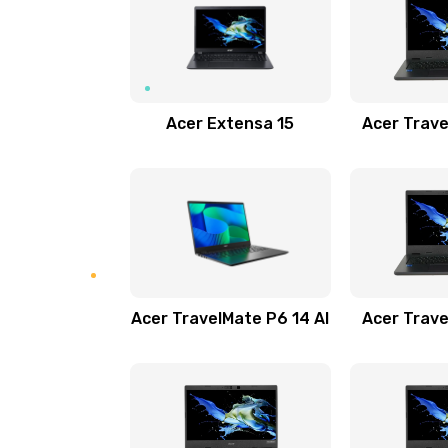
Замена USB порта
Замена звуковой карты
Acer Extensa 15
Acer Trave
Замена микрофона
Замена оперативной памяти
Замена процессора
Acer TravelMate P6 14 AI
Acer Trave
Замена системы охлаждения
Замена термопасты