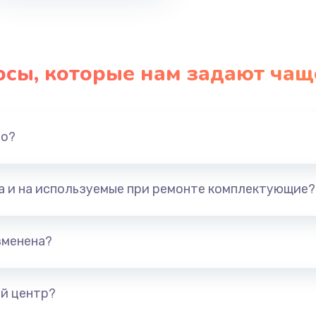
осы, которые нам задают чащ
но?
та и на используемые при ремонте комплектующие?
зменена?
й центр?