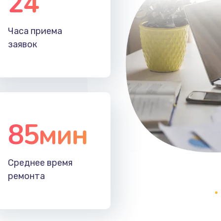
24
60 мин
1 год
Часа приема
40 мин
3 года
заявок
85мин
Среднее время
ремонта