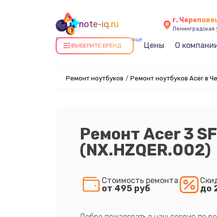
г. Черепове
note-iq.ru
Ленинградская у
Ремонт ноутбуков в Череповце
Цены
О компани
ВЫБЕРИТЕ БРЕНД
Ремонт ноутбуков
/
Ремонт ноутбуков Acer в Ч
Ремонт Acer 3 S
(NX.HZQER.002)
Стоимость ремонта
Ски
от 495 руб
до 
Добро пожаловать в наш сервис по ре