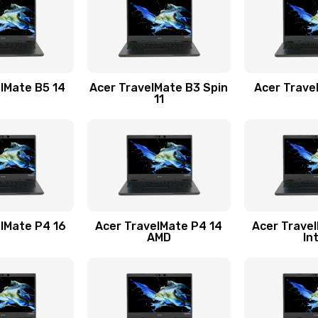
30 мин
2 года
60 мин
2 года
lMate B5 14
Acer TravelMate B3 Spin
Acer Trave
11
40 мин
3 года
20 мин
2 года
20 мин
2 года
lMate P4 16
Acer TravelMate P4 14
Acer Trave
AMD
In
40 мин
3 года
20 мин
1 год