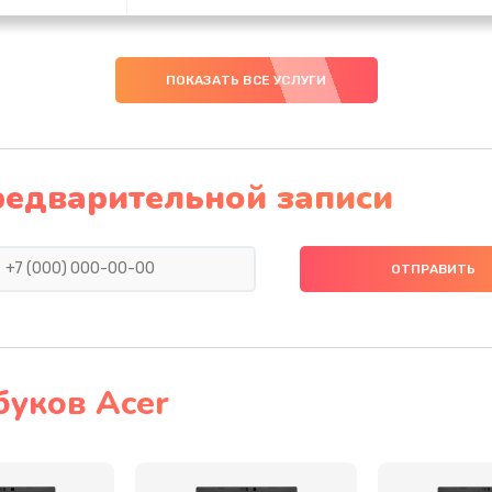
40 мин
1 год
ПОКАЗАТЬ ВСЕ УСЛУГИ
60 мин
1 год
40 мин
3 года
редварительной записи
30 мин
3 года
30 мин
2 года
20 мин
2 года
буков Acer
30 мин
1 год
60 мин
1 год