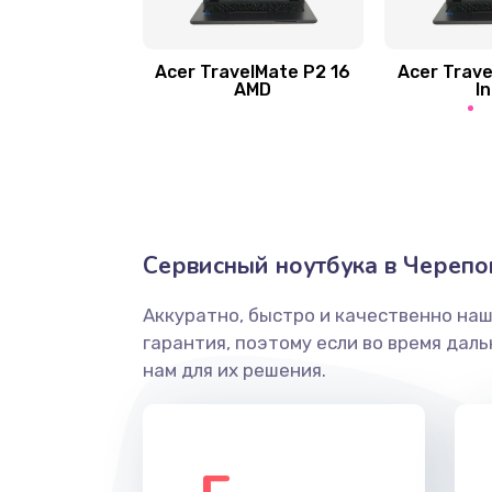
Замена шлейфа матрицы
Замена экрана
Acer TravelMate P2 16
Acer Trave
AMD
In
Замена северного моста
Ремонт цепей питания
Замена жесткого диска
Сервисный ноутбука в Черепо
Аккуратно, быстро и качественно на
Установка драйверов
гарантия, поэтому если во время дал
нам для их решения.
Замена вебкамеры
Ремонт петель крышки