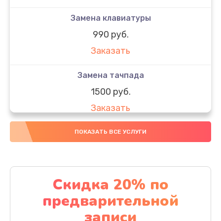
Замена клавиатуры
990 руб.
Заказать
Замена тачпада
1500 руб.
Заказать
Замена южного моста
ПОКАЗАТЬ ВСЕ УСЛУГИ
1950 руб.
Заказать
Скидка 20% по
Чистка от пыли
предварительной
1060 руб.
записи