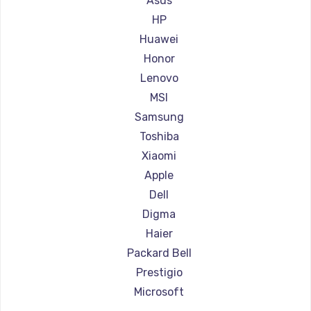
Asus
Ремонт ноутбуков Aorus
HP
Ремонт ноутбуков Maibenben
Huawei
Ремонт ноутбуков Getac
Honor
Ремонт ноутбуков Epson
Lenovo
Ремонт ноутбуков Philips
MSI
Ремонт ноутбуков LG
Samsung
Ремонт ноутбуков Panasonic
Toshiba
Ремонт ноутбуков Irbis
Xiaomi
Ремонт ноутбуков Thunderobot
Apple
Ремонт ноутбуков Hasee
Dell
Ремонт ноутбуков ZTE
Digma
Ремонт ноутбуков Hiper
Haier
Ремонт ноутбуков Evga
Packard Bell
Ремонт ноутбуков Google
Prestigio
Ремонт ноутбуков Echips
Microsoft
Ремонт ноутбуков Ardor