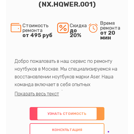
(NX.HQWER.001)
Время
Стоимость
Скидка
ремонта
до
ремонта
от 20
от 495 руб
20%
мин
Добро пожаловать в наш сервис по ремонту
ноутбуков в Москве. Мы специализируемся на
восстановлении ноутбуков марки Aser. Наша
команда включает в себя опытных
профессионалов с обширными знаниями и
многолетним опытом в данной области. Мы
предлагаем быстрый и качественный ремонт с
УЗНАТЬ СТОИМОСТЬ
использованием оригинальных компонентов, а
также гарантируем качество всех
КОНСУЛЬТАЦИЯ
проведенных работ. Наша цель - предоставить