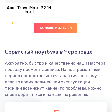
Acer TravelMate P2 14
950 руб.
Intel
Заказать
БОЛЬШЕ МОДЕЛЕЙ
Замена экрана
1095 руб.
Заказать
Сервисный ноутбука в Череповце
Замена северного моста
Аккуратно, быстро и качественно наши мастера
1950 руб.
проведут ремонт девайса. На постремонтный
Заказать
период предоставляется гарантия, поэтому
если во время дальнейшей эксплуатации
Ремонт цепей питания
техники возникнут какие-то проблемы, можно
снова обратиться к нам для их решения.
2500 руб.
Заказать