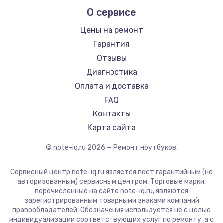
Alienware
О сервисе
Ремонт ноутбуков Predator
Aquarius
Ремонт ноутбуков iru
Gigabyte
Цены на ремонт
Ремонт ноутбуков Machenike
Aorus
Гарантия
Ремонт ноутбуков DEXP
Maibenben
Отзывы
Ремонт ноутбуков Teclast
Getac
Диагностика
Ремонт ноутбуков CHUWI
Epson
Оплата и доставка
Ремонт ноутбуков Colorful
Philips
FAQ
LG
Контакты
Panasonic
Карта сайта
Irbis
© note-iq.ru
2026
— Ремонт ноутбуков.
Thunderobot
Hasee
Сервисный центр note-iq.ru является пост гарантийным (не
ZTE
авторизованным) сервисным центром. Торговые марки,
перечисленные на сайте note-iq.ru, являются
Hiper
зарегистрированным товарными знаками компаний
Evga
правообладателей. Обозначения используется не с целью
индивидуализации соответствующих услуг по ремонту, а с