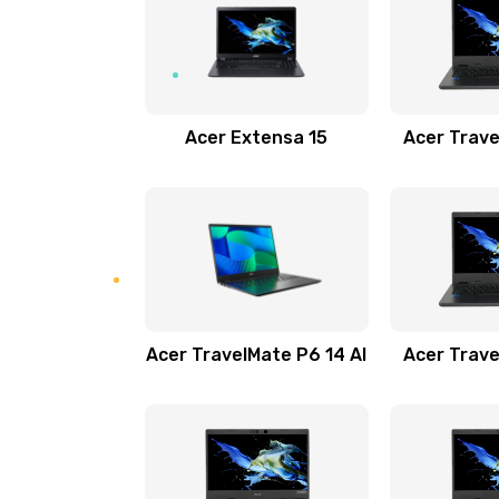
Замена USB порта
Замена звуковой карты
Acer Extensa 15
Acer Trave
Замена микрофона
Замена оперативной памяти
Замена процессора
Acer TravelMate P6 14 AI
Acer Trave
Замена системы охлаждения
Замена термопасты