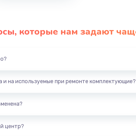
осы, которые нам задают чащ
но?
та и на используемые при ремонте комплектующие?
зменена?
й центр?