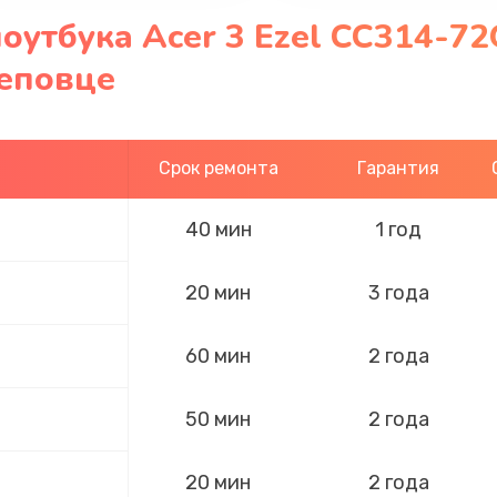
оутбука Acer 3 Ezel CC314-7
реповце
Срок ремонта
Гарантия
40 мин
1 год
20 мин
3 года
60 мин
2 года
50 мин
2 года
20 мин
2 года