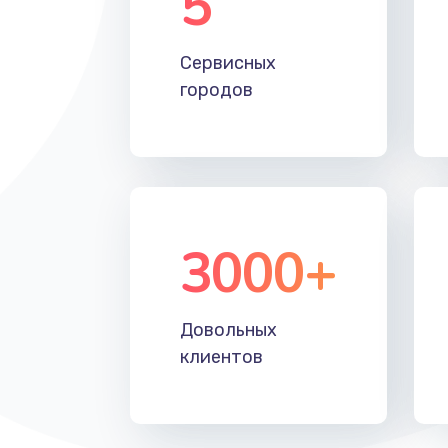
5
Настройка Wi-Fi
Сервисных
Замена HDMI
городов
3000+
Довольных
клиентов