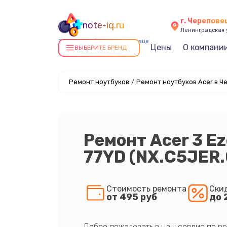
г. Черепове
note-iq.ru
Ленинградская у
Ремонт ноутбуков в Череповце
Цены
О компани
ВЫБЕРИТЕ БРЕНД
Ремонт ноутбуков
/
Ремонт ноутбуков Acer в Ч
Ремонт Acer 3 E
77YD (NX.C5JER.
Стоимость ремонта
Ски
от 495 руб
до 
Добро пожаловать в наш сервис по ре