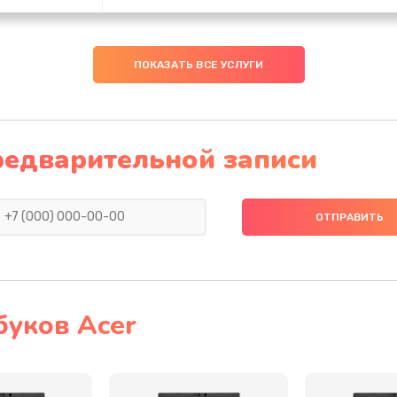
50 мин
3 года
ПОКАЗАТЬ ВСЕ УСЛУГИ
40 мин
2 года
40 мин
3 года
редварительной записи
50 мин
1 год
40 мин
1 год
30 мин
1 год
буков Acer
40 мин
1 год
50 мин
3 года