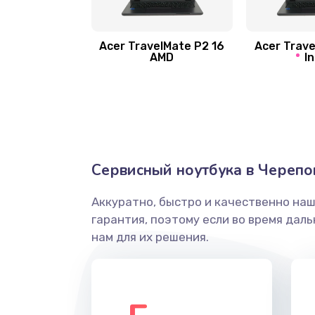
Замена шлейфа матрицы
Замена экрана
Acer TravelMate P2 16
Acer Trave
AMD
In
Замена северного моста
Ремонт цепей питания
Замена жесткого диска
Сервисный ноутбука в Черепо
Аккуратно, быстро и качественно на
Установка драйверов
гарантия, поэтому если во время дал
нам для их решения.
Замена вебкамеры
Ремонт петель крышки