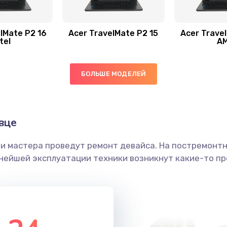
50 мин
3 года
40 мин
3 года
lMate P2 16
Acer TravelMate P2 15
Acer Trave
tel
A
50 мин
2 года
БОЛЬШЕ МОДЕЛЕЙ
60 мин
1 год
40 мин
2 года
вце
ши мастера проведут ремонт девайса. На постремонт
20 мин
1 год
ьнейшей эксплуатации техники возникнут какие-то пр
40 мин
2 года
50 мин
1 год