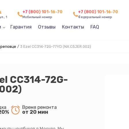
ц
+7 (800) 101-16-70
+7 (800) 101-16-70
л., 1
Мобильный номер
Федеральный номер
и
Гарантия
Отзывы
Контакты
FAQ
ереповце
/
3 Ezel CC314-72G-77YD (NX.C5JER.002)
zel CC314-72G-
002)
дка
Время ремонта
20%
от 20 мин
монту ноутбуков в Москве. Мы