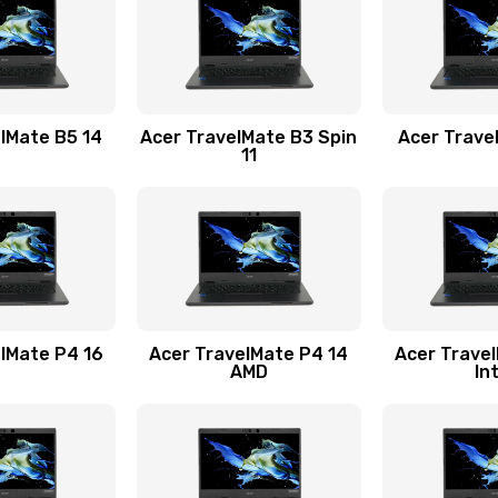
40 мин
1 год
60 мин
3 года
lMate B5 14
Acer TravelMate B3 Spin
Acer Trave
11
60 мин
3 года
60 мин
1 год
20 мин
1 год
lMate P4 16
Acer TravelMate P4 14
Acer Trave
AMD
In
20 мин
2 года
50 мин
1 год