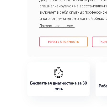
специализируемся на восстановлении
включает в себя опытных профессион
многолетним опытом в данной област
качественный ремонт с использовани
гарантируем качество всех проведенн
клиентам надежное и профессиональн
УЗНАТЬ СТОИМОСТЬ
КОН
потребности наилучшим образом. Не 
сейчас!
Бесплатная диагностика за 30
Рабо
мин.