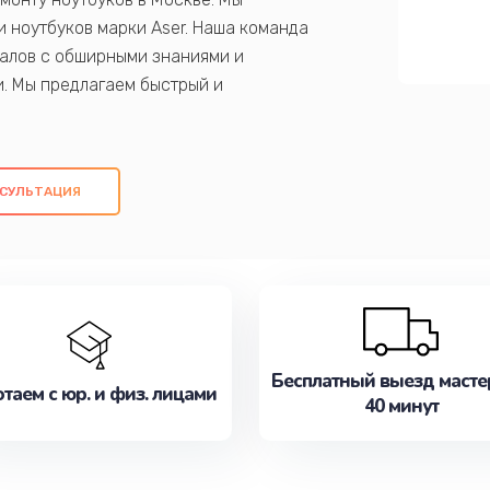
 ноутбуков марки Aser. Наша команда
алов с обширными знаниями и
и. Мы предлагаем быстрый и
ем оригинальных компонентов, а также
ых работ. Наша цель - предоставить
ое обслуживание, удовлетворяя их
СУЛЬТАЦИЯ
медлите записаться на ремонт уже
Бесплатный выезд масте
таем с юр. и физ. лицами
40 минут