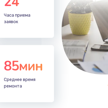
24
20 мин
3 года
Часа приема
30 мин
1 год
заявок
85мин
Среднее время
ремонта