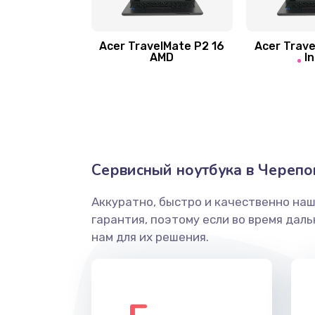
Замена шлейфа матрицы
Замена экрана
Acer TravelMate P2 16
Acer Trave
AMD
In
Замена северного моста
Ремонт цепей питания
Замена жесткого диска
Сервисный ноутбука в Черепо
Аккуратно, быстро и качественно на
Установка драйверов
гарантия, поэтому если во время дал
нам для их решения.
Замена вебкамеры
Ремонт петель крышки