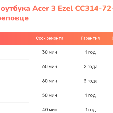
оутбука Acer 3 Ezel CC314-7
реповце
Срок ремонта
Гарантия
30 мин
1 год
60 мин
2 года
60 мин
3 года
50 мин
1 год
40 мин
1 год