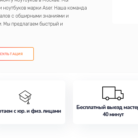
 ноутбуков марки Aser. Наша команда
алов с обширными знаниями и
и. Мы предлагаем быстрый и
ем оригинальных компонентов, а также
ых работ. Наша цель - предоставить
ое обслуживание, удовлетворяя их
СУЛЬТАЦИЯ
медлите записаться на ремонт уже
Бесплатный выезд масте
таем с юр. и физ. лицами
40 минут