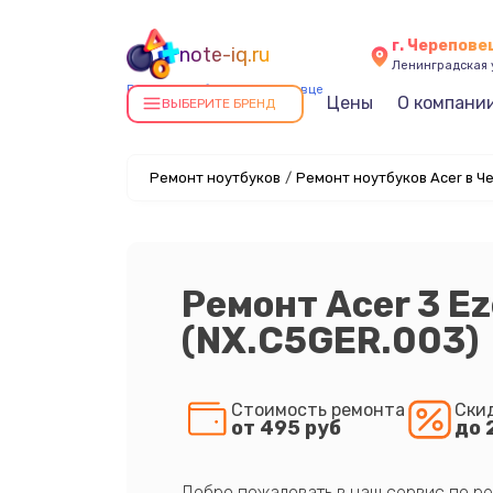
г. Черепове
note-iq.ru
Ленинградская у
Ремонт ноутбуков в Череповце
Цены
О компани
ВЫБЕРИТЕ БРЕНД
Ремонт ноутбуков
/
Ремонт ноутбуков Acer в Ч
Ремонт Acer 3 E
(NX.C5GER.003)
Стоимость ремонта
Ски
от 495 руб
до 
Добро пожаловать в наш сервис по ре