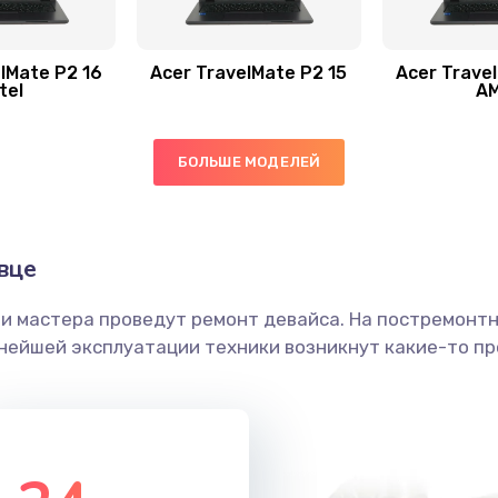
20 мин
1 год
50 мин
1 год
lMate P2 16
Acer TravelMate P2 15
Acer Trave
tel
A
20 мин
1 год
БОЛЬШЕ МОДЕЛЕЙ
60 мин
2 года
20 мин
2 года
вце
ши мастера проведут ремонт девайса. На постремонт
40 мин
1 год
ьнейшей эксплуатации техники возникнут какие-то пр
50 мин
1 год
60 мин
1 год