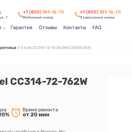
ц
+7 (800) 101-16-70
+7 (800) 101-16-70
л., 1
Мобильный номер
Федеральный номер
и
Гарантия
Отзывы
Контакты
FAQ
ереповце
/
3 Ezel CC314-72-762W (NX.C5GER.003)
zel CC314-72-762W
дка
Время ремонта
20%
от 20 мин
монту ноутбуков в Москве. Мы