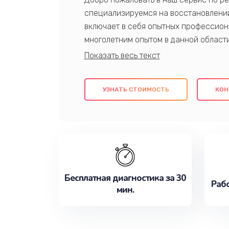
специализируемся на восстановлении
включает в себя опытных профессион
многолетним опытом в данной област
качественный ремонт с использовани
гарантируем качество всех проведенн
клиентам надежное и профессиональн
УЗНАТЬ СТОИМОСТЬ
КОН
потребности наилучшим образом. Не 
сейчас!
Бесплатная диагностика за 30
Рабо
мин.