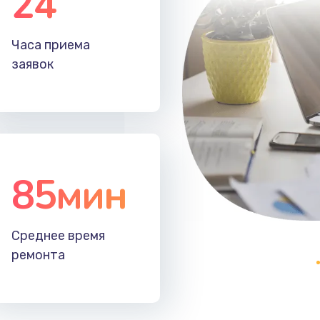
24
20 мин
3 года
Часа приема
40 мин
2 года
заявок
85мин
Среднее время
ремонта