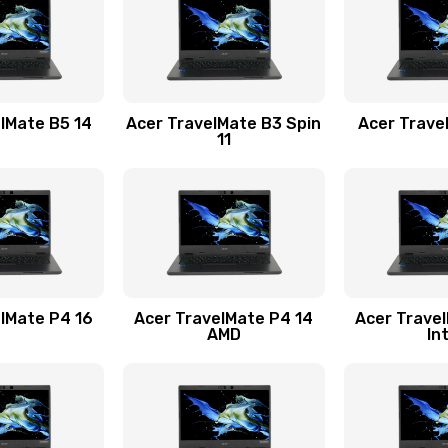
30 мин
1 год
20 мин
2 года
lMate B5 14
Acer TravelMate B3 Spin
Acer Trave
11
20 мин
3 года
50 мин
1 год
60 мин
1 год
lMate P4 16
Acer TravelMate P4 14
Acer Trave
AMD
In
50 мин
3 года
50 мин
1 год