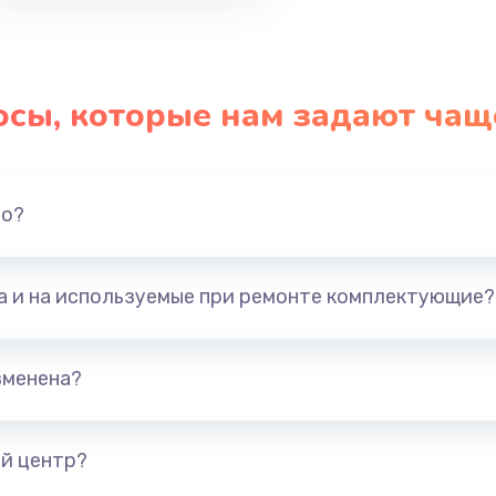
осы, которые нам задают чащ
но?
та и на используемые при ремонте комплектующие?
зменена?
й центр?