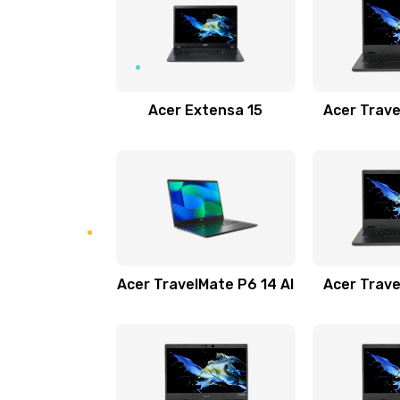
Замена USB порта
Замена звуковой карты
Acer Extensa 15
Acer Trave
Замена микрофона
Замена оперативной памяти
Замена процессора
Acer TravelMate P6 14 AI
Acer Trave
Замена системы охлаждения
Замена термопасты