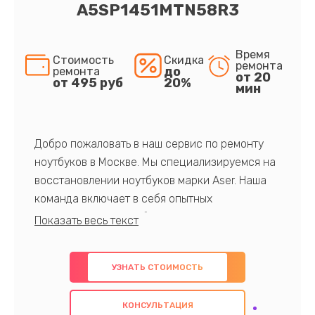
A5SP1451MTN58R3
Время
Стоимость
Скидка
ремонта
до
ремонта
от 20
от 495 руб
20%
мин
Добро пожаловать в наш сервис по ремонту
ноутбуков в Москве. Мы специализируемся на
восстановлении ноутбуков марки Aser. Наша
команда включает в себя опытных
профессионалов с обширными знаниями и
многолетним опытом в данной области. Мы
предлагаем быстрый и качественный ремонт с
УЗНАТЬ СТОИМОСТЬ
использованием оригинальных компонентов, а
также гарантируем качество всех
КОНСУЛЬТАЦИЯ
проведенных работ. Наша цель - предоставить