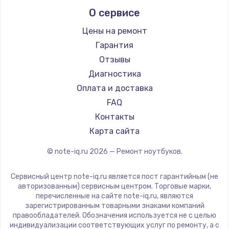
Alienware
О сервисе
Ремонт ноутбуков Predator
Aquarius
Ремонт ноутбуков iru
Gigabyte
Цены на ремонт
Ремонт ноутбуков Machenike
Aorus
Гарантия
Ремонт ноутбуков DEXP
Maibenben
Отзывы
Ремонт ноутбуков Teclast
Getac
Диагностика
Ремонт ноутбуков CHUWI
Epson
Оплата и доставка
Ремонт ноутбуков Colorful
Philips
FAQ
LG
Контакты
Panasonic
Карта сайта
Irbis
© note-iq.ru
2026
— Ремонт ноутбуков.
Thunderobot
Hasee
Сервисный центр note-iq.ru является пост гарантийным (не
ZTE
авторизованным) сервисным центром. Торговые марки,
перечисленные на сайте note-iq.ru, являются
Hiper
зарегистрированным товарными знаками компаний
Evga
правообладателей. Обозначения используется не с целью
индивидуализации соответствующих услуг по ремонту, а с