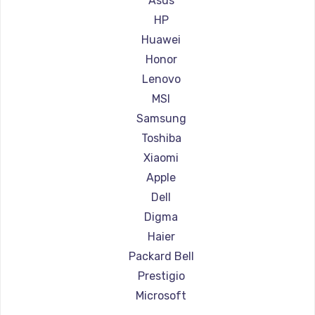
Asus
Ремонт ноутбуков Aorus
HP
Ремонт ноутбуков Maibenben
Huawei
Ремонт ноутбуков Getac
Honor
Ремонт ноутбуков Epson
Lenovo
Ремонт ноутбуков Philips
MSI
Ремонт ноутбуков LG
Samsung
Ремонт ноутбуков Panasonic
Toshiba
Ремонт ноутбуков Irbis
Xiaomi
Ремонт ноутбуков Thunderobot
Apple
Ремонт ноутбуков Hasee
Dell
Ремонт ноутбуков ZTE
Digma
Ремонт ноутбуков Hiper
Haier
Ремонт ноутбуков Evga
Packard Bell
Ремонт ноутбуков Google
Prestigio
Ремонт ноутбуков Echips
Microsoft
Ремонт ноутбуков Ardor