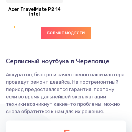
Acer TravelMate P2 14
950 руб.
Intel
Заказать
БОЛЬШЕ МОДЕЛЕЙ
Замена экрана
1095 руб.
Заказать
Сервисный ноутбука в Череповце
Замена северного моста
Аккуратно, быстро и качественно наши мастера
1950 руб.
проведут ремонт девайса. На постремонтный
Заказать
период предоставляется гарантия, поэтому
если во время дальнейшей эксплуатации
Ремонт цепей питания
техники возникнут какие-то проблемы, можно
снова обратиться к нам для их решения.
2500 руб.
Заказать