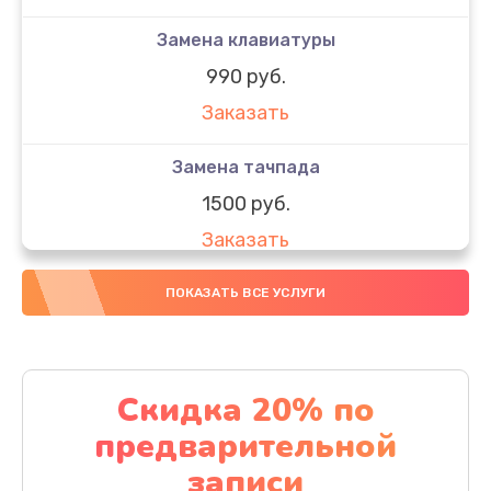
Замена клавиатуры
990 руб.
Заказать
Замена тачпада
1500 руб.
Заказать
Замена южного моста
ПОКАЗАТЬ ВСЕ УСЛУГИ
1950 руб.
Заказать
Скидка 20% по
Чистка от пыли
предварительной
1060 руб.
записи