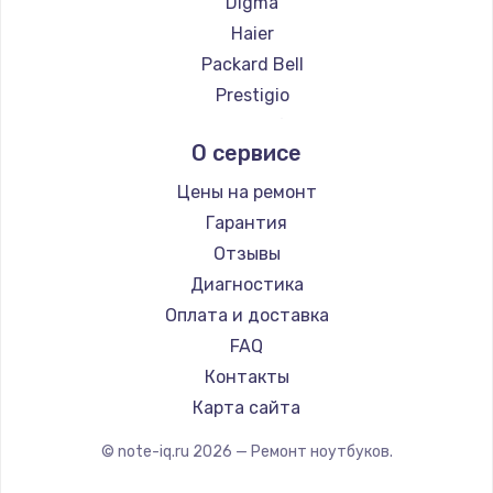
Digma
Ремонт ноутбуков Evga
Haier
Ремонт ноутбуков Google
Packard Bell
Ремонт ноутбуков Echips
Prestigio
Ремонт ноутбуков Ardor
Microsoft
О сервисе
Ремонт ноутбуков Predator
Alienware
Ремонт ноутбуков iru
Aquarius
Цены на ремонт
Ремонт ноутбуков Machenike
Gigabyte
Гарантия
Ремонт ноутбуков DEXP
Aorus
Отзывы
Ремонт ноутбуков Teclast
Getac
Диагностика
Ремонт ноутбуков CHUWI
Epson
Оплата и доставка
Ремонт ноутбуков Colorful
Philips
FAQ
LG
Контакты
Panasonic
Карта сайта
Irbis
© note-iq.ru
2026
— Ремонт ноутбуков.
Thunderobot