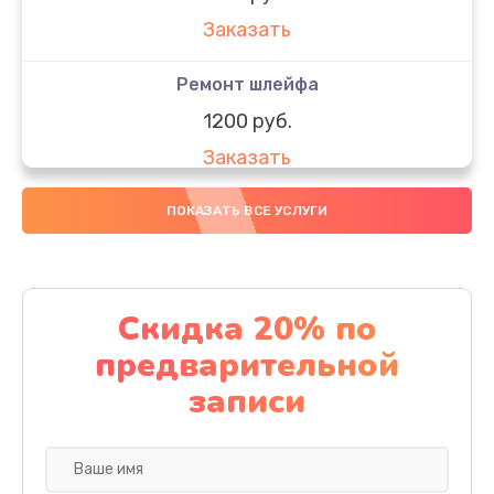
Заказать
Ремонт шлейфа
1200 руб.
Заказать
Ремонт экрана
ПОКАЗАТЬ ВСЕ УСЛУГИ
1300 руб.
Заказать
Скидка 20% по
Настройка BIOS
предварительной
500 руб.
записи
Заказать
Установка драйверов