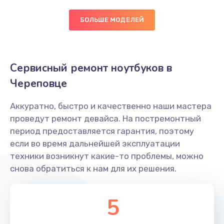
Ремонт разъемов
БОЛЬШЕ МОДЕЛЕЙ
800 руб.
Заказать
Сервисный ремонт ноутбуков в
Замена термопасты
Череповце
550 руб.
Аккуратно, быстро и качественно наши мастера
Заказать
проведут ремонт девайса. На постремонтный
период предоставляется гарантия, поэтому
Замена системы охлаждения
если во время дальнейшей эксплуатации
800 руб.
техники возникнут какие-то проблемы, можно
снова обратиться к нам для их решения.
Заказать
Замена аккумулятора
5
600 руб.