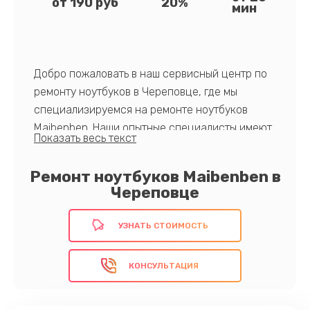
от 190 руб
20%
мин
Добро пожаловать в наш сервисный центр по
ремонту ноутбуков в Череповце, где мы
специализируемся на ремонте ноутбуков
Maibenben. Наши опытные специалисты имеют
глубокие знания и практический опыт работы
с устройствами этого бренда, что позволяет
Ремонт ноутбуков Maibenben в
нам обеспечивать высококачественный
Череповце
ремонт в кратчайшие сроки. Мы используем
только оригинальные запчасти и
УЗНАТЬ СТОИМОСТЬ
предоставляем гарантию на все выполненные
работы. Кроме того, мы стремимся предложить
КОНСУЛЬТАЦИЯ
наиболее конкурентоспособные цены на
рынке, чтобы сделать наши услуги доступными
для каждого!